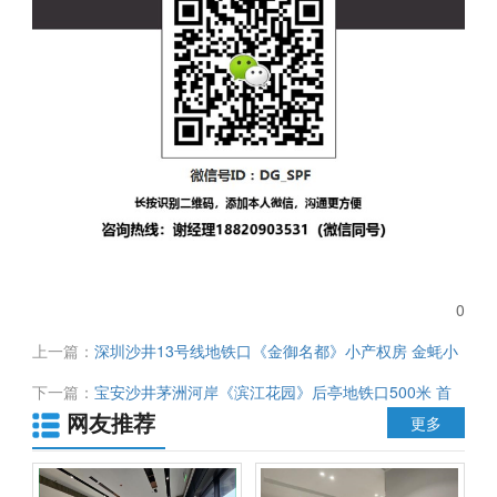
0
上一篇：
深圳沙井13号线地铁口《金御名都》小产权房 金蚝小
镇旧改范围内 总价28万一套起 首付3-5成
下一篇：
宝安沙井茅洲河岸《滨江花园》后亭地铁口500米 首
网友推荐
付18.8万起 无条件分期5年
更多