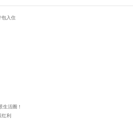
拧包入住
景生活圈！
策红利