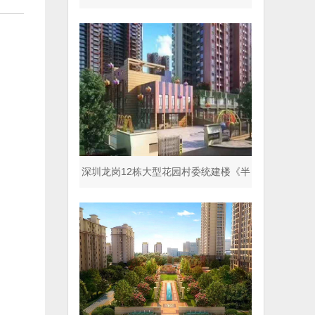
园》封闭式小区
深圳龙岗12栋大型花园村委统建楼《半
山名著》商品房同