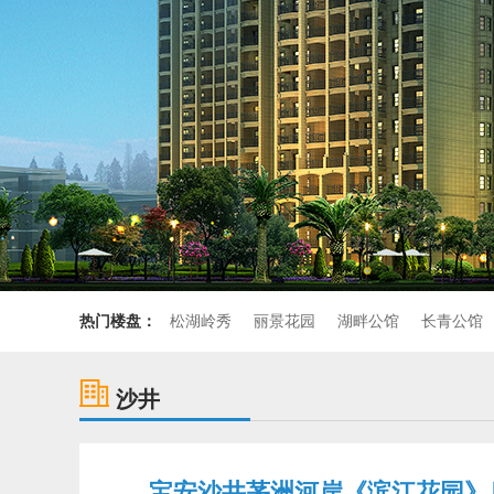
热门楼盘：
松湖岭秀
丽景花园
湖畔公馆
长青公馆
沙井
宝安沙井茅洲河岸《滨江花园》后亭