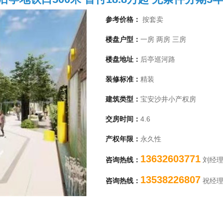
参考价格：
按套卖
楼盘户型：
一房 两房 三房
楼盘地址：
后亭巡河路
装修标准：
精装
建筑类型：
宝安沙井小产权房
交房时间：
4.6
产权年限：
永久性
1
13632603771
咨询热线：
刘经
13538226807
咨询热线：
祝经