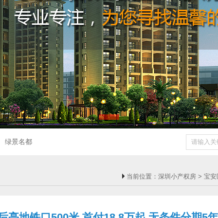
绿景名都
当前位置：
深圳小产权房
>
宝安
地铁口500米 首付18.8万起 无条件分期5