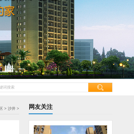
网友关注
区
>
沙井
>
年