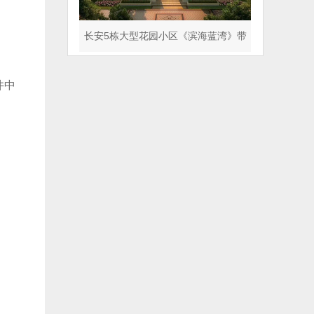
长安5栋大型花园小区《滨海蓝湾》带
天气管道 人车分流
井中