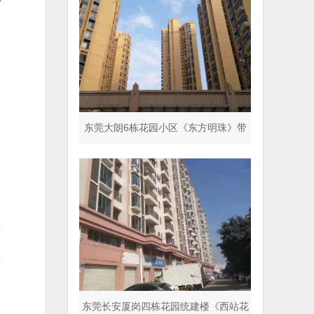
东莞大朗6栋花园小区《东方明珠》带
停车场 超五星标准
理
理
东莞长安厦岗四栋花园统建楼《西站花