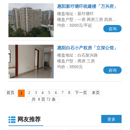
惠阳新圩塘吓统建楼「万兴府」
村委盖章 总价9.9万起 户型建面
楼盘地址：新圩塘吓
楼盘户型：一房 两房三房 四房…
均价：3200元/平起
咨询
惠阳白石小产权房「立深公馆」
户户精装现房 均价3500元/平 全
楼盘地址：白石新兴路
部
楼盘户型：两房 三房
均价：3500元
咨询
首页
2
3
4
5
6
7
8
下一页
末页
1
共
8
页
72
条
网友推荐
更多