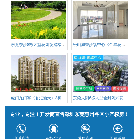
东莞寮步8栋大型花园统建楼《松
松山湖寮步镇中心《金翠花园》小
虎门九门寨《君汇新天》3栋花园
东莞大朗6栋大型全封闭式花园统
专业，专注！开发商直售深圳东莞惠州各区小产权房！
版权信息：深圳小产权信息网 版权所有
电话咨询
在线交谈
微信咨询
回到首页