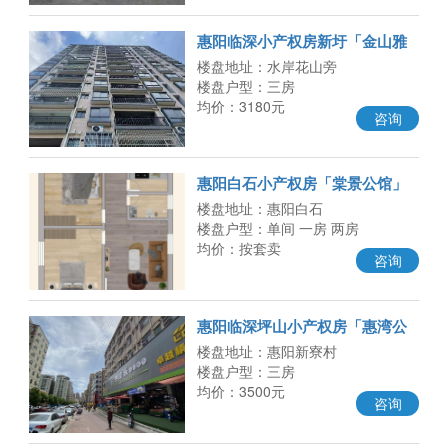
惠阳临深小产权房新圩「金山雅
苑」水岸花山旁 依山傍水 比邻
楼盘地址：水岸花山旁
楼盘户型：三房
均价：3180元
咨询
惠阳白石小产权房「棠景公馆」
精装电梯房 总价仅6万起 临深坪
楼盘地址：惠阳白石
楼盘户型：单间 一房 两房
均价：按套卖
咨询
惠阳临深坪山小产权房「惠湾公
馆」新寮村两栋统建楼 带地下停
楼盘地址：惠阳新寮村
楼盘户型：三房
均价：3500元
咨询