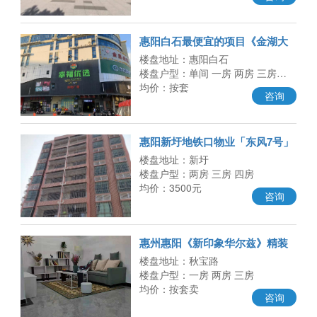
惠阳白石最便宜的项目《金湖大
厦》总价7.8万起，带有装修的电
楼盘地址：惠阳白石
楼盘户型：单间 一房 两房 三房…
均价：按套
咨询
惠阳新圩地铁口物业「东风7号」
深圳一步之遥 精装毛坯任选 总
楼盘地址：新圩
楼盘户型：两房 三房 四房
均价：3500元
咨询
惠州惠阳《新印象华尔兹》精装
小产权房 白石伯恩厂旁 总价1
楼盘地址：秋宝路
楼盘户型：一房 两房 三房
均价：按套卖
咨询