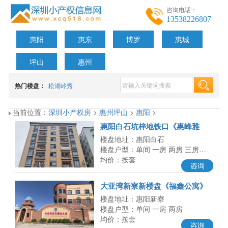
咨询电话：
13538226807
惠阳
惠东
博罗
惠城
坪山
惠州
热门楼盘：
松湖岭秀
当前位置：
深圳小产权房
>
惠州坪山
>
惠阳
>
惠阳白石坑梓地铁口《惠峰雅
阁》没想到这么便宜呀，总价8万
楼盘地址：惠阳白石
起
楼盘户型：单间 一房 两房 三房…
均价：按套
咨询
大亚湾新寮新楼盘《福鑫公寓》
真心便宜呀，总价8万一套起，能
楼盘地址：惠阳新寮
楼盘户型：单间 一房 两房
均价：按套
咨询