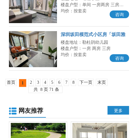
楼盘户型：单间 一房两房 三房…
均价：按套卖
咨询
深圳坂田模范式小区房「坂田雅
苑」新盘出售 双地铁口 旁边天
楼盘地址：勒杜鹃幼儿园
楼盘户型：一房 两房 三房
均价：按套卖
咨询
首页
2
3
4
5
6
7
8
下一页
末页
1
共
8
页
71
条
网友推荐
更多