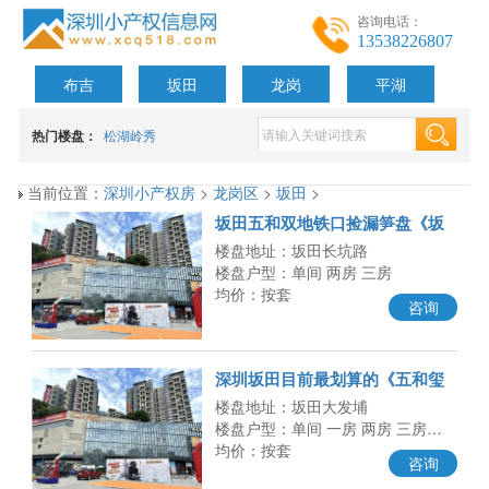
咨询电话：
13538226807
布吉
坂田
龙岗
平湖
热门楼盘：
松湖岭秀
当前位置：
深圳小产权房
>
龙岗区
>
坂田
>
坂田五和双地铁口捡漏笋盘《坂
田名邸》超级便宜 两房39.8万起
楼盘地址：坂田长坑路
楼盘户型：单间 两房 三房
均价：按套
咨询
深圳坂田目前最划算的《五和玺
园》双地铁口直达福田南山 总价
楼盘地址：坂田大发埔
楼盘户型：单间 一房 两房 三房…
均价：按套
咨询