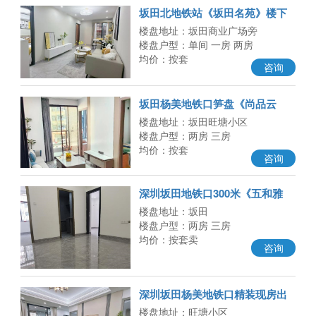
坂田北地铁站《坂田名苑》楼下
商业广场 精装修原始户型，总价
楼盘地址：坂田商业广场旁
楼盘户型：单间 一房 两房
均价：按套
咨询
坂田杨美地铁口笋盘《尚品云
筑》两房66.8万起，原始户型 带
楼盘地址：坂田旺塘小区
大
楼盘户型：两房 三房
均价：按套
咨询
深圳坂田地铁口300米《五和雅
苑》两房59.8万三房73.8万 全部
楼盘地址：坂田
一口
楼盘户型：两房 三房
均价：按套卖
咨询
深圳坂田杨美地铁口精装现房出
售「杨美壹号」总价41.8万起 可
楼盘地址：旺塘小区