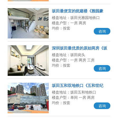
坂田最便宜的统建楼《雅园豪
庭》复试精装两房49.8万起，民
楼盘地址：坂田光雅园地铁口
水电
楼盘户型：一房 两房
均价：按套
咨询
深圳坂田最优质的原始两房《坂
田天玺》岗头地铁口，总价38.
楼盘地址：坂田岗头
楼盘户型：一房 两房 三房
均价：按套
咨询
坂田五和双地铁口《五和世纪
城》最便宜的好房子，总价28.8
楼盘地址：坂田五和地铁口
万起
楼盘户型：单间 一房 两房
均价：按套
咨询