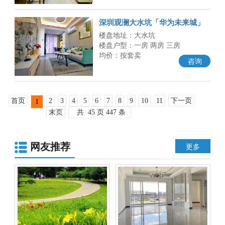
深圳观澜大水坑「华为未来城」
龙华科技小镇准拆迁房 可落深户
楼盘地址：大水坑
楼盘户型：一房 两房 三房
均价：按套卖
咨询
首页
2
3
4
5
6
7
8
9
10
11
下一页
1
末页
共
45
页
447
条
网友推荐
更多