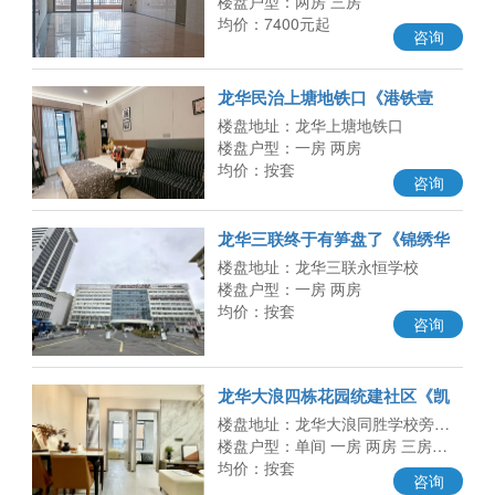
楼盘户型：两房 三房
均价：7400元起
咨询
龙华民治上塘地铁口《港铁壹
号》19.8万一套起 红山片区最便
楼盘地址：龙华上塘地铁口
宜
楼盘户型：一房 两房
均价：按套
咨询
龙华三联终于有笋盘了《锦绣华
庭》一房两房户型齐全，总价
楼盘地址：龙华三联永恒学校
楼盘户型：一房 两房
均价：按套
咨询
龙华大浪四栋花园统建社区《凯
悦公馆》精装两房41.8万，能落
楼盘地址：龙华大浪同胜学校旁…
户
楼盘户型：单间 一房 两房 三房…
均价：按套
咨询