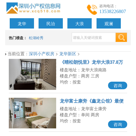
咨询电话：
13538226807
龙华
民治
大浪
观澜
热门楼盘：
松湖岭秀
当前位置：
深圳小产权房
>
龙华新区
>
《晴松朗悦里》龙华大浪37.8万
的两房大家见过没，还能落户
楼盘地址：龙华大浪南路
楼盘户型：两房 三房
均价：按套
咨询
龙华富士康旁《鑫龙公馆》最便
宜的房子来了，两房总价33.8万
楼盘地址：龙华富士康旁
楼盘户型：单间 两房
均价：按套
咨询