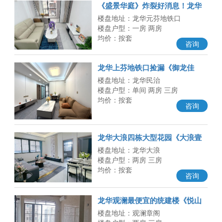
《盛景华庭》炸裂好消息！龙华
元芬地铁口 原来100多万的两房
楼盘地址：龙华元芬地铁口
将
楼盘户型：一房 两房
均价：按套
咨询
龙华上芬地铁口捡漏《御龙佳
园》总价29.8万起，民水电 可以
楼盘地址：龙华民治
落
楼盘户型：单间 两房 三房
均价：按套
咨询
龙华大浪四栋大型花园《大浪壹
号》总价69.8万起，带停车场 可
楼盘地址：龙华大浪
楼盘户型：两房 三房
均价：按套
咨询
龙华观澜最便宜的统建楼《悦山
府》单价7400元起，可以落户上
楼盘地址：观澜章阁
学