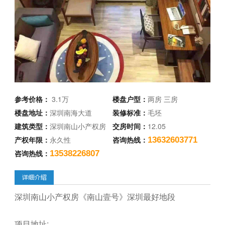
参考价格：
3.1万
楼盘户型：
两房 三房
楼盘地址：
深圳南海大道
装修标准：
毛坯
建筑类型：
深圳南山小产权房
交房时间：
12.05
产权年限：
永久性
咨询热线：
13632603771
咨询热线：
13538226807
深圳南山小产权房《南山壹号》深圳最好地段
项目地址: