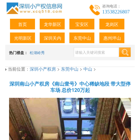
咨询电话：
13538226807
首页
龙华新区
宝安区
龙岗区
光明新区
深圳关内
东莞中山
惠州坪山
热门楼盘：
松湖岭秀
当前位置：
深圳小产权房
>
东莞中山
>
中山
>
深圳南山小产权房《南山壹号》中心稀缺地段 带大型停
车场 总价120万起