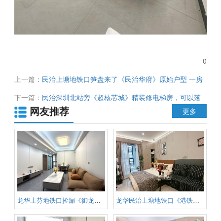
0
上一篇：
民治上塘地铁口笋盘来了《民治华府》原始户型 一房
总价36.8万起
下一篇：
民治深圳北站旁《超核芯城》精装修电梯房，可以落
网友推荐
户背书包，总价36.8万起
更多
龙华上芬地铁口捡漏《御龙佳园》
龙华民治上塘地铁口《港铁壹号》