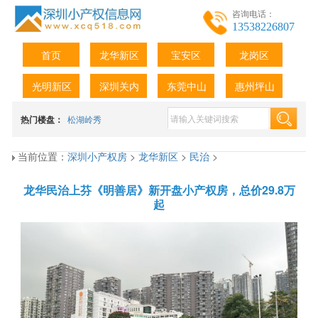
咨询电话：
13538226807
首页
龙华新区
宝安区
龙岗区
光明新区
深圳关内
东莞中山
惠州坪山
热门楼盘：
松湖岭秀
当前位置：
深圳小产权房
>
龙华新区
>
民治
>
龙华民治上芬《明善居》新开盘小产权房，总价29.8万
起