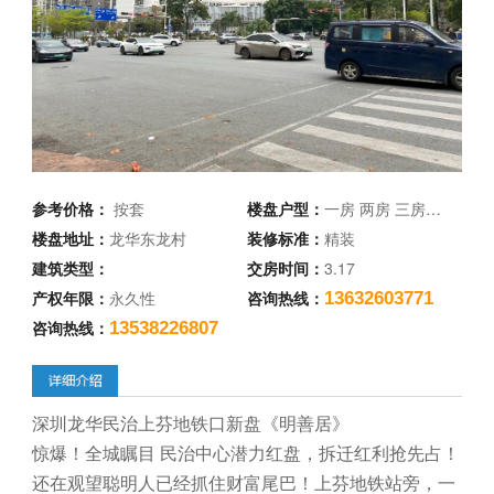
参考价格：
按套
楼盘户型：
一房 两房 三房…
楼盘地址：
龙华东龙村
装修标准：
精装
建筑类型：
交房时间：
3.17
产权年限：
永久性
咨询热线：
13632603771
咨询热线：
13538226807
深圳龙华民治上芬地铁口新盘《明善居》
惊爆！全城瞩目 民治中心潜力红盘，拆迁红利抢先占！
还在观望聪明人已经抓住财富尾巴！上芬地铁站旁，一