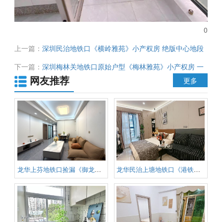
0
上一篇：
深圳民治地铁口《横岭雅苑》小产权房 绝版中心地段
原始户型 总价仅需49.8万起 周边豪华配套应有尽有 投资自住
下一篇：
深圳梅林关地铁口原始户型《梅林雅苑》小产权房 一
首选
网友推荐
梯两户 精装带家私 通天然气 拎包入住 总价69.8万起
更多
龙华上芬地铁口捡漏《御龙佳园》
龙华民治上塘地铁口《港铁壹号》