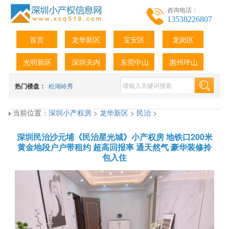
咨询电话：
13538226807
首页
龙华新区
宝安区
龙岗区
光明新区
深圳关内
东莞中山
惠州坪山
热门楼盘：
松湖岭秀
当前位置：
深圳小产权房
>
龙华新区
>
民治
>
深圳民治沙元埔《民治星光城》小产权房 地铁口200米
黄金地段户户带租约 超高回报率 通天然气 豪华装修拎
包入住