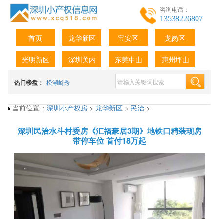
咨询电话：
13538226807
首页
龙华新区
宝安区
龙岗区
光明新区
深圳关内
东莞中山
惠州坪山
热门楼盘：
松湖岭秀
当前位置：
深圳小产权房
>
龙华新区
>
民治
>
深圳民治水斗村委房《汇福豪居3期》地铁口精装现房
带停车位 首付18万起