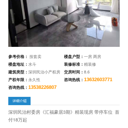
参考价格：
按套卖
楼盘户型：
一房 两房
楼盘地址：
水斗
装修标准：
精装修
建筑类型：
深圳民治小产权房
交房时间：
8.6
产权年限：
永久性
咨询热线：
13632603771
咨询热线：
13538226807
深圳民治村委房《汇福豪居3期》精装现房
带
停车位 首
付18万起