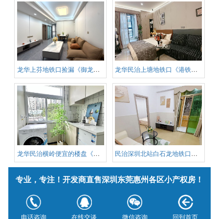
龙华上芬地铁口捡漏《御龙佳园》
龙华民治上塘地铁口《港铁壹号》
龙华民治横岭便宜的楼盘《民治中
民治深圳北站白石龙地铁口《白石
专业，专注！开发商直售深圳东莞惠州各区小产权房！
版权信息：深圳小产权信息网 版权所有
电话咨询
在线交谈
微信咨询
回到首页