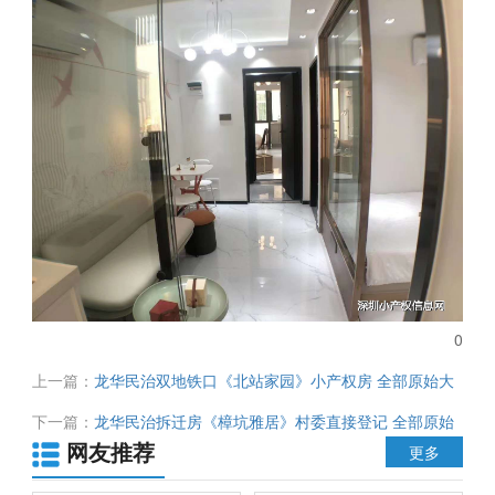
0
上一篇：
龙华民治双地铁口《北站家园》小产权房 全部原始大
两房 总价85.8万起
下一篇：
龙华民治拆迁房《樟坑雅居》村委直接登记 全部原始
网友推荐
户型 总价66.8万起
更多