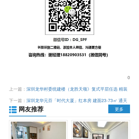
0
上一篇：
深圳龙华村委统建楼（龙胜天颂》复式平层任选 精装
交房 总价45.5万 通天然气 可落深户
下一篇：
深圳龙华元芬「时代大厦」红本房 建面23-73㎡ 通天
网友推荐
然气 独立大阳台 单价2.4万 可分期10年
更多