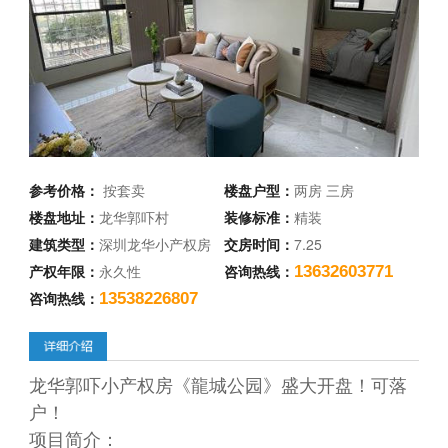
参考价格：
按套卖
楼盘户型：
两房 三房
楼盘地址：
龙华郭吓村
装修标准：
精装
建筑类型：
深圳龙华小产权房
交房时间：
7.25
产权年限：
永久性
咨询热线：
13632603771
咨询热线：
13538226807
龙华郭吓小产权房《龍城公园》盛大开盘！可落
户！
项目简介：