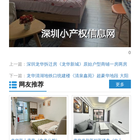
0
上一篇：
深圳龙华拆迁房《龙华新城》原始户型商铺一房两房
总价63.8万起 华润项目部已设立 意向征集已做 100%拆迁
下一篇：
龙华清湖地铁口统建楼《清泉鑫苑》超豪华地段 大阳
网友推荐
台看外景 家私家电齐全 全部按样板房标准交房 首付35.8万起
更多