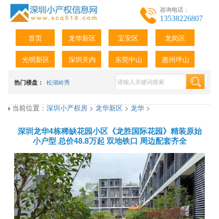
咨询电话：
13538226807
首页
龙华新区
宝安区
龙岗区
光明新区
深圳关内
东莞中山
惠州坪山
热门楼盘：
松湖岭秀
当前位置：
深圳小产权房
>
龙华新区
>
龙华
>
深圳龙华4栋稀缺花园小区《龙胜国际花园》精装原始
小户型 总价48.8万起 双地铁口 周边配套齐全