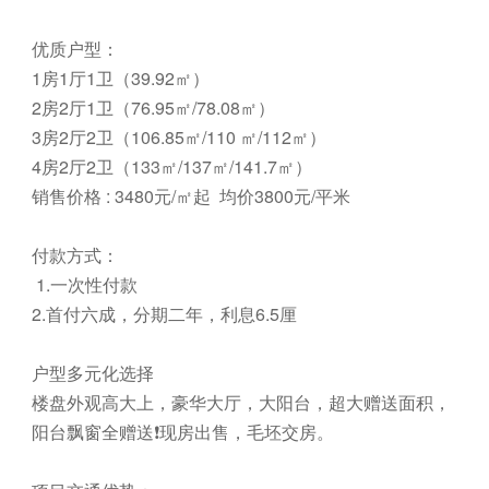
优质户型：
1房1厅1卫（39.92㎡）
2房2厅1卫（76.95㎡/78.08㎡）
3房2厅2卫（106.85㎡/110 ㎡/112㎡）
4房2厅2卫（133㎡/137㎡/141.7㎡）
销售价格 : 3480元/㎡起 均价3800元/平米
付款方式：
1.一次性付款
2.首付六成，分期二年，利息6.5厘
户型多元化选择
楼盘外观高大上，豪华大厅，大阳台，超大赠送面积，
阳台飘窗全赠送❗现房出售，毛坯交房。