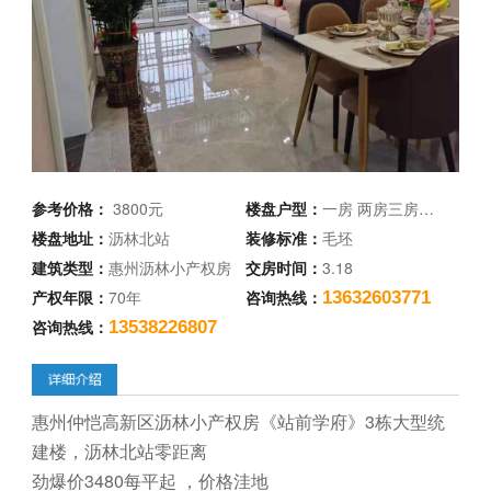
参考价格：
3800元
楼盘户型：
一房 两房三房…
楼盘地址：
沥林北站
装修标准：
毛坯
建筑类型：
惠州沥林小产权房
交房时间：
3.18
产权年限：
70年
咨询热线：
13632603771
咨询热线：
13538226807
惠州仲恺高新区沥林小产权房《站前学府》3栋大型统
建楼，沥林北站零距离
劲爆价3480每平起 ，价格洼地