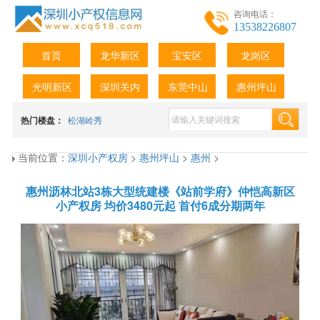
咨询电话：
13538226807
首页
龙华新区
宝安区
龙岗区
光明新区
深圳关内
东莞中山
惠州坪山
热门楼盘：
松湖岭秀
当前位置：
深圳小产权房
>
惠州坪山
>
惠州
>
惠州沥林北站3栋大型统建楼《站前学府》仲恺高新区
小产权房 均价3480元起 首付6成分期两年