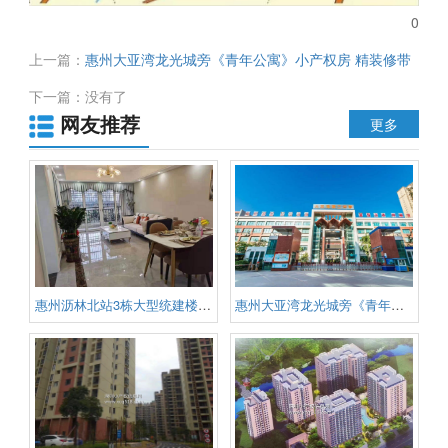
0
上一篇：
惠州大亚湾龙光城旁《青年公寓》小产权房 精装修带
租约 总价仅需17.2万起
下一篇：没有了
网友推荐
更多
惠州沥林北站3栋大型统建楼《站
惠州大亚湾龙光城旁《青年公寓》