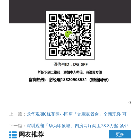
0
上一篇：
龙华观澜6栋花园小区房「龙观御景台」全新现楼 可
落深户 双层底下车库 人车分流 环境优美 单价16800元/平 可分
下一篇：
深圳观澜「华为印象城」四房两厅两卫78.8万起 紧邻
期
网友推荐
华为数字城 富士康 美团等中国巨头企业 生活配套齐全
更多