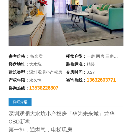
参考价格：
按套卖
楼盘户型：
一房 两房 三房…
楼盘地址：
大水坑
装修标准：
精装
建筑类型：
深圳观澜小产权房
交房时间：
3.27
产权年限：
永久性
咨询热线：
13632603771
咨询热线：
13538226807
深圳观澜大水坑小产权房「华为未来城」龙华
CBD新盘
第一排，通燃气，电梯现房