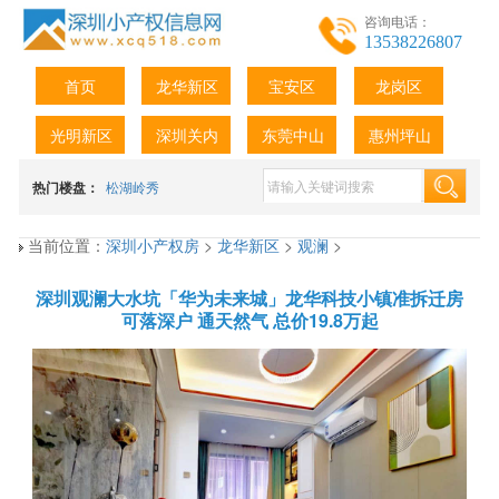
咨询电话：
13538226807
首页
龙华新区
宝安区
龙岗区
光明新区
深圳关内
东莞中山
惠州坪山
热门楼盘：
松湖岭秀
当前位置：
深圳小产权房
>
龙华新区
>
观澜
>
深圳观澜大水坑「华为未来城」龙华科技小镇准拆迁房
可落深户 通天然气 总价19.8万起