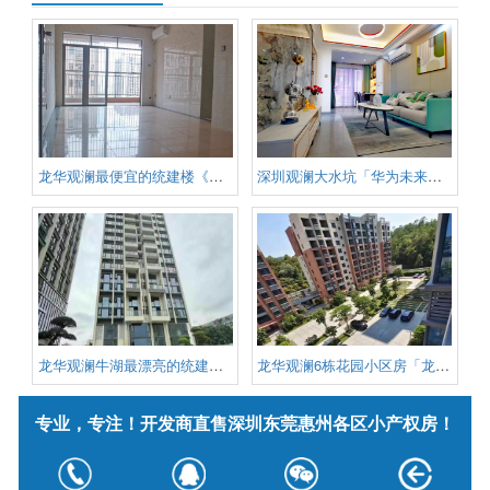
龙华观澜最便宜的统建楼《悦山府
深圳观澜大水坑「华为未来城」龙
龙华观澜牛湖最漂亮的统建楼《港
龙华观澜6栋花园小区房「龙观御
专业，专注！开发商直售深圳东莞惠州各区小产权房！
版权信息：深圳小产权信息网 版权所有