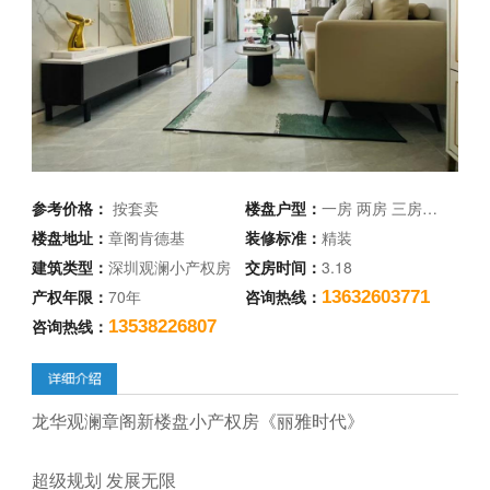
参考价格：
按套卖
楼盘户型：
一房 两房 三房…
楼盘地址：
章阁肯德基
装修标准：
精装
建筑类型：
深圳观澜小产权房
交房时间：
3.18
产权年限：
70年
咨询热线：
13632603771
咨询热线：
13538226807
龙华观澜章阁新楼盘小产权房《丽雅时代》
超级规划 发展无限