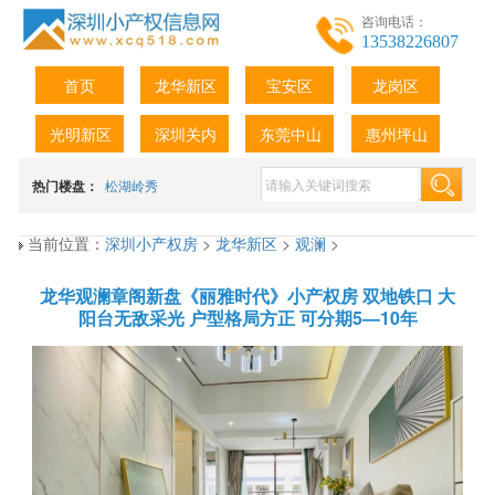
咨询电话：
13538226807
首页
龙华新区
宝安区
龙岗区
光明新区
深圳关内
东莞中山
惠州坪山
热门楼盘：
松湖岭秀
当前位置：
深圳小产权房
>
龙华新区
>
观澜
>
龙华观澜章阁新盘《丽雅时代》小产权房 双地铁口 大
阳台无敌采光 户型格局方正 可分期5—10年