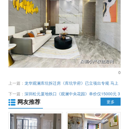
0
上一篇：
龙华观澜库坑拆迁房《库坑学府》已立项出专规 马上
登记确权 现仅售26000元/平 首付仅需26万起
下一篇：
深圳松元厦地铁口《观澜中央花园》单价仅15000元 3
网友推荐
层地下停车场 拥5A级观澜湖高尔夫景观 观澜湖新城等
更多