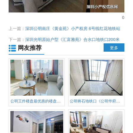
0
上一篇：
深圳公明南庄《黄金苑》小产权房 6号线红花地铁站
300米 带停车位 总价28.8万起
下一篇：
深圳光明原始户型《汇富雅苑》合水口地铁口200米
网友推荐
示范小区规划整齐 通燃气 一梯两户 厨卫分期 总价113万起
更多
公明王炸楼盘最优惠的楼盘《汇富
公明将石地铁口《公明华府》原始