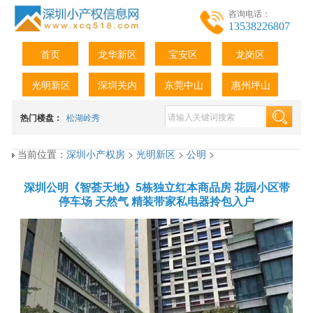
咨询电话：
13538226807
首页
龙华新区
宝安区
龙岗区
光明新区
深圳关内
东莞中山
惠州坪山
热门楼盘：
松湖岭秀
当前位置：
深圳小产权房
>
光明新区
>
公明
>
深圳公明《智荟天地》5栋独立红本商品房 花园小区带
停车场 天然气 精装带家私电器拎包入户