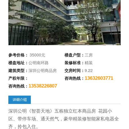
参考价格：
35000元
楼盘户型：
三房
楼盘地址：
公明南环路
装修标准：
精装
建筑类型：
深圳公明商品房
交房时间：
9.22
产权年限：
咨询热线：
13632603771
咨询热线：
13538226807
深圳公明《智荟天地》五栋独立红本商品房 花园小
区、带停车场、通天然气，豪华精装修智能家私电器全
齐，拎包入住。