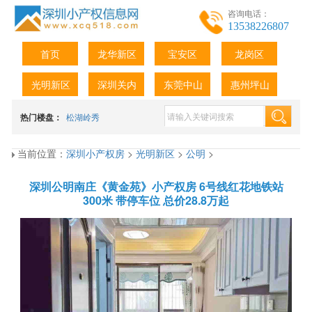
咨询电话：
13538226807
首页
龙华新区
宝安区
龙岗区
光明新区
深圳关内
东莞中山
惠州坪山
热门楼盘：
松湖岭秀
当前位置：
深圳小产权房
>
光明新区
>
公明
>
深圳公明南庄《黄金苑》小产权房 6号线红花地铁站
300米 带停车位 总价28.8万起