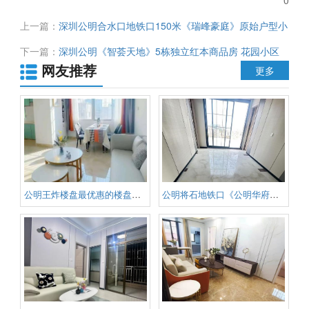
上一篇：
深圳公明合水口地铁口150米《瑞峰豪庭》原始户型小
产权房 带停车场 厨卫分离 厅出阳台 均价11000元
下一篇：
深圳公明《智荟天地》5栋独立红本商品房 花园小区
网友推荐
带停车场 天然气 精装带家私电器拎包入户
更多
公明王炸楼盘最优惠的楼盘《汇富
公明将石地铁口《公明华府》原始