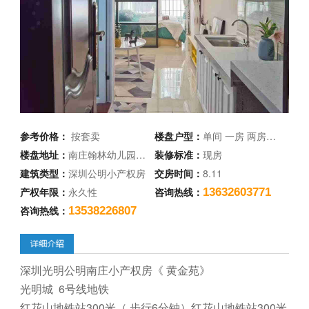
参考价格：
按套卖
楼盘户型：
单间 一房 两房…
楼盘地址：
南庄翰林幼儿园…
装修标准：
现房
建筑类型：
深圳公明小产权房
交房时间：
8.11
产权年限：
永久性
咨询热线：
13632603771
咨询热线：
13538226807
深圳光明公明南庄小产权房《 黄金苑》
光明城 6号线地铁
红花山地铁站300米（ 步行6分钟）红花山地铁站300米