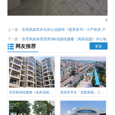
0
上一篇：
东莞凤岗官井头街心花园旁《观景壹号》小产权房 户
户朝南 超高使用率 特价59.8万起 停车方便 环境好 周边各项配
下一篇：
东莞凤岗体育馆旁5栋花园统建楼《凤岗花园》中心地
套齐全
网友推荐
段 通燃气 双层地下停车场 精装毛坯任选 均价9800元 无条件分
更多
期5年
东莞凤岗统建楼《金凤花园》金凤
凤岗官井头「龙庭家园」三栋联排