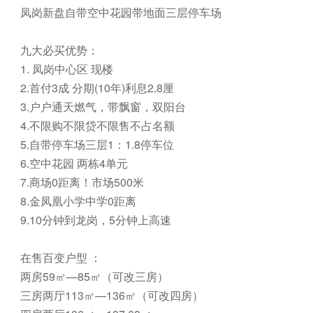
凤岗新盘自带空中花园带地面三层停车场
九大必买优势：
1. 凤岗中心区 现楼
2.首付3成 分期(10年)利息2.8厘
3.户户通天燃气，带飘窗，双阳台
4.不限购不限贷不限售不占名额
5.自带停车场三层1：1.8停车位
6.空中花园 两栋4单元
7.商场0距离！市场500米
8.金凤凰小学中学0距离
9.10分钟到龙岗，5分钟上高速
在售百变户型 ：
两房59㎡—85㎡（可改三房）
三房两厅113㎡—136㎡（可改四房）