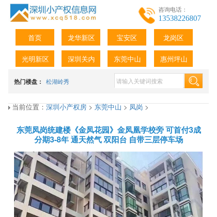
咨询电话：
13538226807
首页
龙华新区
宝安区
龙岗区
光明新区
深圳关内
东莞中山
惠州坪山
热门楼盘：
松湖岭秀
当前位置：
深圳小产权房
>
东莞中山
>
凤岗
>
东莞凤岗统建楼《金凤花园》金凤凰学校旁 可首付3成
分期3-8年 通天然气 双阳台 自带三层停车场