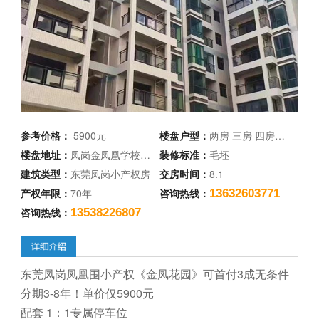
参考价格：
5900元
楼盘户型：
两房 三房 四房…
楼盘地址：
凤岗金凤凰学校…
装修标准：
毛坯
建筑类型：
东莞凤岗小产权房
交房时间：
8.1
产权年限：
70年
咨询热线：
13632603771
咨询热线：
13538226807
东莞凤岗凤凰围小产权《金凤花园》可首付3成无条件
分期3-8年！单价仅5900元
配套 1：1专属停车位