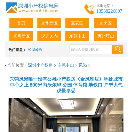
咨询电话：
13538226807
首页
龙华新区
宝安区
龙岗区
光明新区
深圳关内
东莞中山
惠州坪山
热门楼盘：
松湖岭秀
当前位置：
深圳小产权房
>
东莞中山
>
凤岗
>
东莞凤岗唯一没有公摊小产权房《金凤雅居》地处城市
中心之上 800米内沃尔玛 公园 体育馆 地铁口 户型大气
观景享受