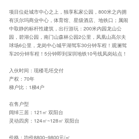
项目位处城市中心之上，独享私家公园，800米之内拥
有沃尔玛商业中心，体育馆、星级酒店、地铁口；属闹
中取静的标杆性建筑，出行游玩：200米内园龙山公
园，碧湖公园，南门山森林公园2公里，凤凰山高尔夫
球场6公里，龙岗中心城平湖驾车30分钟车程！观澜驾
车20分钟车程！5分钟即到深圳地铁10号线凤岗站点！
入伙时间：现楼毛坯交付
产权：70年
梯户比：1梯4户
在售户型
阔绰三居：121㎡ 双阳台
灵动四房：124㎡~128㎡ 双阳台
价格：均价8800~9800元/㎡