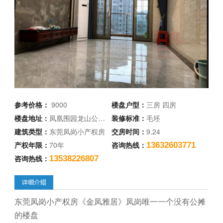
参考价格：
9000
楼盘户型：
三房 四房
楼盘地址：
凤凰围园龙山公…
装修标准：
毛坯
建筑类型：
东莞凤岗小产权房
交房时间：
9.24
产权年限：
70年
咨询热线：
13632603771
咨询热线：
13538226807
东莞凤岗小产权房《金凤雅居》凤岗唯一一个没有公摊
的楼盘