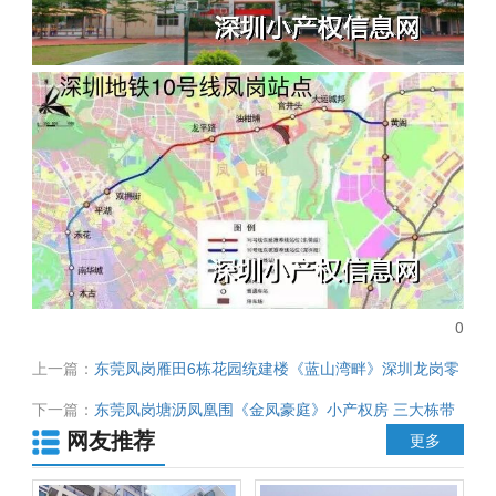
0
上一篇：
东莞凤岗雁田6栋花园统建楼《蓝山湾畔》深圳龙岗零
距离 花园小区停车场 超大阳台 专业物管 单价12500元起 首付
下一篇：
东莞凤岗塘沥凤凰围《金凤豪庭》小产权房 三大栋带
3成
网友推荐
大型停车场 单价6800元起
更多