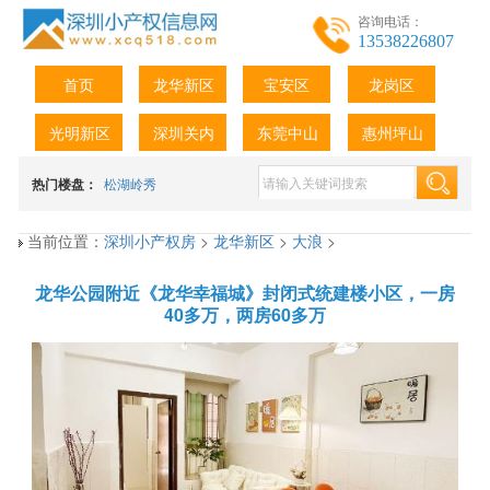
咨询电话：
13538226807
首页
龙华新区
宝安区
龙岗区
光明新区
深圳关内
东莞中山
惠州坪山
热门楼盘：
松湖岭秀
当前位置：
深圳小产权房
>
龙华新区
>
大浪
>
龙华公园附近《龙华幸福城》封闭式统建楼小区，一房
40多万，两房60多万