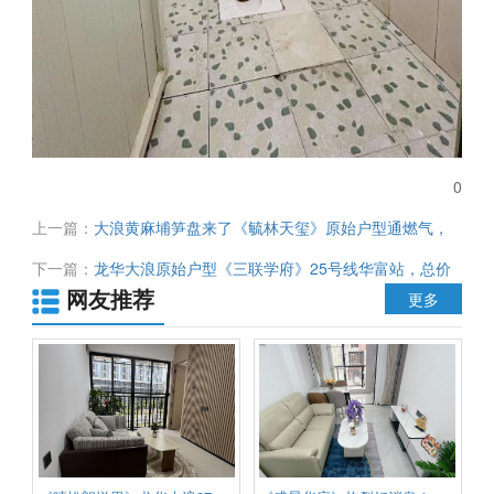
0
上一篇：
大浪黄麻埔笋盘来了《毓林天玺》原始户型通燃气，
带大阳台 可以落户
下一篇：
龙华大浪原始户型《三联学府》25号线华富站，总价
网友推荐
16.8万起
更多