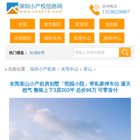
咨询电话：
13538226807
首页
龙华新区
宝安区
龙岗区
光明新区
深圳关内
东莞中山
惠州坪山
热门楼盘：
松湖岭秀
当前位置：
深圳小产权房
>
东莞中山
>
茶山
>
东莞茶山小产权房别墅「熙园小院」带私家停车位 通天
然气 整栋上下3层203平 总价98万 可零首付