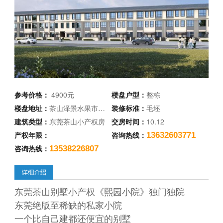
参考价格：
4900元
楼盘户型：
整栋
楼盘地址：
茶山泽景水果市…
装修标准：
毛坯
建筑类型：
东莞茶山小产权房
交房时间：
10.12
产权年限：
咨询热线：
13632603771
咨询热线：
13538226807
东莞茶山别墅小产权《熙园小院》独门独院
东莞绝版至稀缺的私家小院
一个比自己建都还便宜的别墅