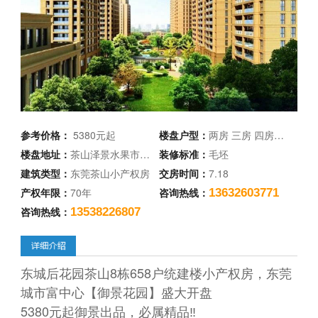
参考价格：
5380元起
楼盘户型：
两房 三房 四房…
楼盘地址：
茶山泽景水果市…
装修标准：
毛坯
建筑类型：
东莞茶山小产权房
交房时间：
7.18
产权年限：
70年
咨询热线：
13632603771
咨询热线：
13538226807
东城后花园茶山8栋658户统建楼小产权房，东莞
城市富中心【御景花园】盛大开盘‍
5380元起御景出品，必属精品‼