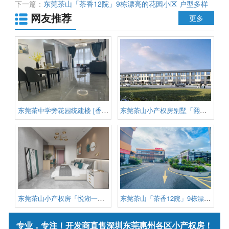
下一篇：
东莞茶山「茶香12院」9栋漂亮的花园小区 户型多样
网友推荐
化 高达90%的使用率 首付只需9.8万起 分期利息低
更多
东莞茶中学旁花园统建楼 [香茶学
东莞茶山小产权房别墅「熙园小院
东莞茶山小产权房「悦湖一号」
东莞茶山「茶香12院」9栋漂亮的花
专业，专注！开发商直售深圳东莞惠州各区小产权房！