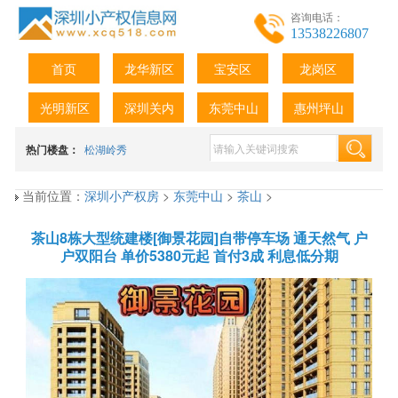
咨询电话：
13538226807
首页
龙华新区
宝安区
龙岗区
光明新区
深圳关内
东莞中山
惠州坪山
热门楼盘：
松湖岭秀
当前位置：
深圳小产权房
>
东莞中山
>
茶山
>
茶山8栋大型统建楼[御景花园]自带停车场 通天然气 户
户双阳台 单价5380元起 首付3成 利息低分期