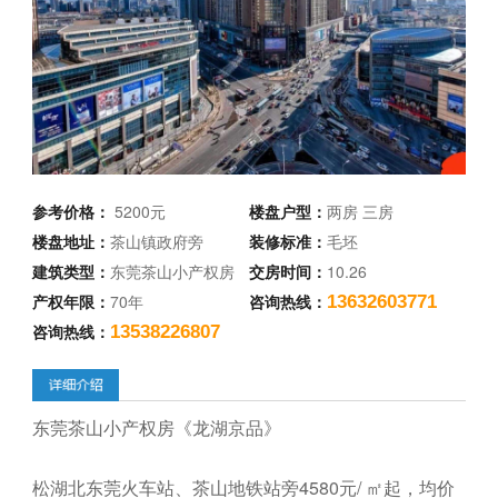
参考价格：
5200元
楼盘户型：
两房 三房
楼盘地址：
茶山镇政府旁
装修标准：
毛坯
建筑类型：
东莞茶山小产权房
交房时间：
10.26
产权年限：
70年
咨询热线：
13632603771
咨询热线：
13538226807
东莞茶山小产权房《龙湖京品》
松湖北东莞火车站、茶山地铁站旁4580元/ ㎡起，均价