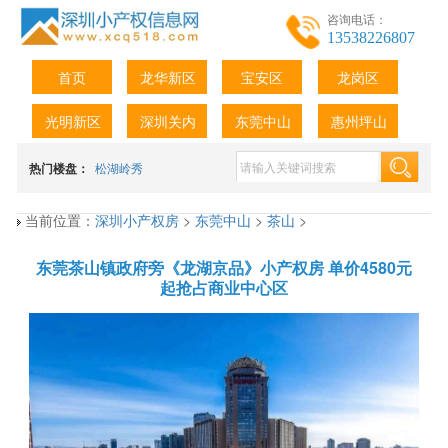
咨询电话：
13538226807
首页
龙华新区
宝安区
龙岗区
光明新区
深圳关内
东莞中山
惠州坪山
热门楼盘：
松湖岭秀
当前位置：
深圳小产权房
>
东莞中山
>
茶山
>
东莞茶山镇政府旁《龙湖京品》小产权房 单价4580元
起抢占商业中心区