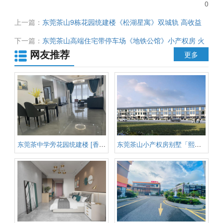
0
上一篇：
东莞茶山9栋花园统建楼《松湖星寓》双城轨 高收益
单价5070元起 首付3成5万起
下一篇：
东莞茶山高端住宅带停车场《地铁公馆》小产权房 火
网友推荐
车站高铁站地铁TOD商圈 均价5800元 宜居宜投资
更多
东莞茶中学旁花园统建楼 [香茶学
东莞茶山小产权房别墅「熙园小院