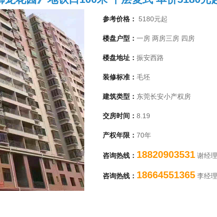
参考价格：
5180元起
楼盘户型：
一房 两房三房 四房
楼盘地址：
振安西路
装修标准：
毛坯
建筑类型：
东莞长安小产权房
交房时间：
8.19
产权年限：
70年
1
18820903531
咨询热线：
谢经
18664551365
咨询热线：
李经