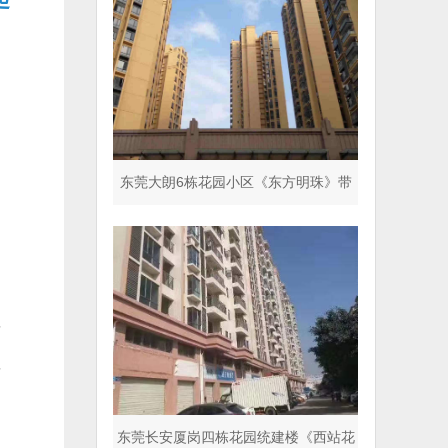
东莞大朗6栋花园小区《东方明珠》带
停车场 超五星标准
理
理
东莞长安厦岗四栋花园统建楼《西站花