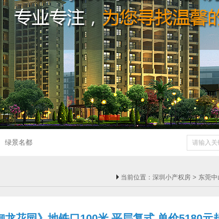
绿景名都
当前位置：
深圳小产权房
>
东莞中
龙花园》地铁口100米 平层复式 单价5180元