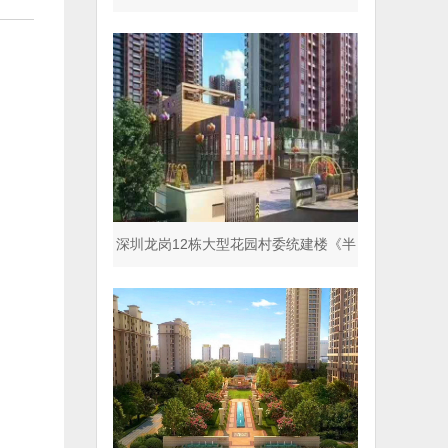
园》封闭式小区
深圳龙岗12栋大型花园村委统建楼《半
山名著》商品房同