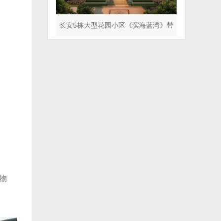
长安5栋大型花园小区《滨海蓝湾》带
天气管道 人车分流
物