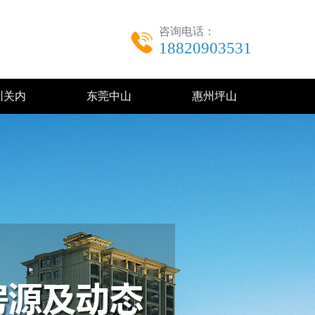
咨询电话：
18820903531
圳关内
东莞中山
惠州坪山