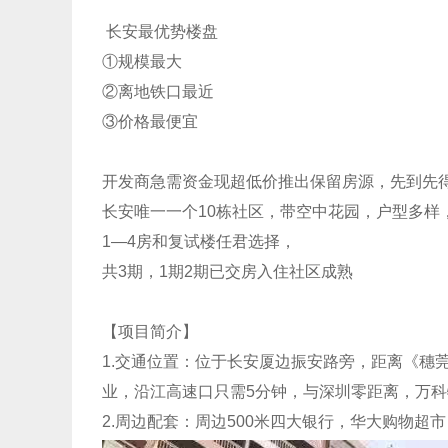
长安最优势楼盘
①规模最大
②离地铁口最近
③价格最便宜
开发商急需资金现超低价推出保留房源，先到先
长安唯一一个10栋社区，带空中花园，户型多样
1—4房和复试楼任君选择，
共3期，1期2期已交房入住社区成熟
【项目简介】
1.交通位置：位于长安厦边振安路旁，距离《穗
业，沿江高速口只需5分钟，与深圳零距离，万
2.周边配套：周边500米四大银行，华大购物