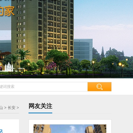
网友关注
山
>
长安
>
起