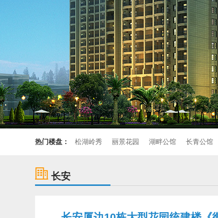
热门楼盘：
松湖岭秀
丽景花园
湖畔公馆
长青公馆
长安
长安厦边10栋大型花园统建楼《御