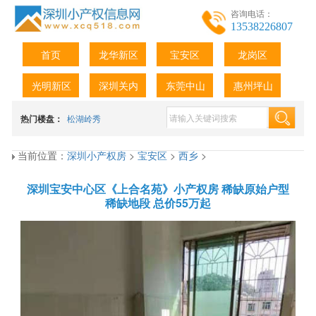
咨询电话：
13538226807
首页
龙华新区
宝安区
龙岗区
光明新区
深圳关内
东莞中山
惠州坪山
热门楼盘：
松湖岭秀
当前位置：
深圳小产权房
>
宝安区
>
西乡
>
深圳宝安中心区《上合名苑》小产权房 稀缺原始户型
稀缺地段 总价55万起