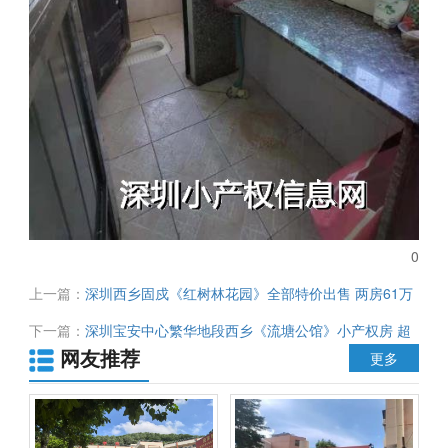
0
上一篇：
深圳西乡固戍《红树林花园》全部特价出售 两房61万
三房85万 户户大阳台 居家首选
下一篇：
深圳宝安中心繁华地段西乡《流塘公馆》小产权房 超
网友推荐
值物业 一梯四户 总价65万起
更多