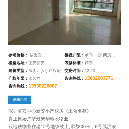
参考价格：
按套卖
楼盘户型：
单间 一房 两房…
楼盘地址：
宝安新安
装修标准：
精装
建筑类型：
深圳西乡小产权房
交房时间：
12.23
产权年限：
永久性
咨询热线：
13632603771
咨询热线：
13538226807
深圳宝安中心新安小产权房《上合名苑》
真正原始户型最繁华地段物业
双地铁物业在建12号地铁线上川站800米，5号线洪浪