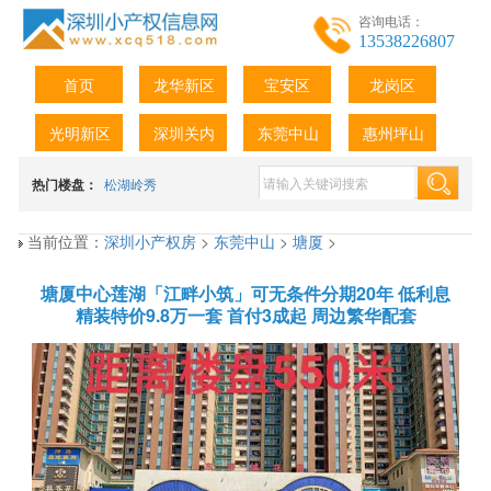
咨询电话：
13538226807
首页
龙华新区
宝安区
龙岗区
光明新区
深圳关内
东莞中山
惠州坪山
热门楼盘：
松湖岭秀
当前位置：
深圳小产权房
>
东莞中山
>
塘厦
>
塘厦中心莲湖「江畔小筑」可无条件分期20年 低利息
精装特价9.8万一套 首付3成起 周边繁华配套