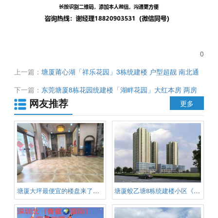
0
上一篇：
塘厦莆心湖「祥乐花园」3栋统建楼 户型超靓 南北通
透 采光一流 单价仅4280元/平起
下一篇：
东莞塘厦8栋花园统建楼「湖畔花园」大红本房 两房
网友推荐
仅39.8万起 低总价高回报率 首付3成分期10年 低利息
更多
塘厦大坪最便宜的楼盘来了《花瓣
塘厦蛟乙塘8栋统建楼小区《东泰