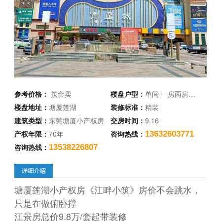
参考价格：
按套卖
楼盘户型：
单间 一房两房…
楼盘地址：
塘厦莲湖
装修标准：
精装
建筑类型：
东莞塘厦小产权房
交房时间：
9.16
产权年限：
70年
咨询热线：
13632603771
咨询热线：
13538226807
塘厦莲湖小产权房《江畔小筑》房价不会跳水，
只是在做俯卧撑
江景房总价9.8万/套起带装修