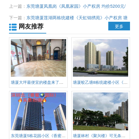
上一篇：
东莞塘厦凤凰岗《凤凰家园》小产权房 均价5200元/
平 首付10万起 免息无条件分期
下一篇：
东莞塘厦莲湖两栋统建楼《天虹锦绣苑》小产权房 塘
网友推荐
厦中心走路5分钟 均价5688元 可无条件分期
更多
塘厦大坪最便宜的楼盘来了《花瓣
塘厦蛟乙塘8栋统建楼小区《东泰
东莞塘厦5栋花园小区《香蜜国际
塘厦林村《聚兴楼》可无条件分期