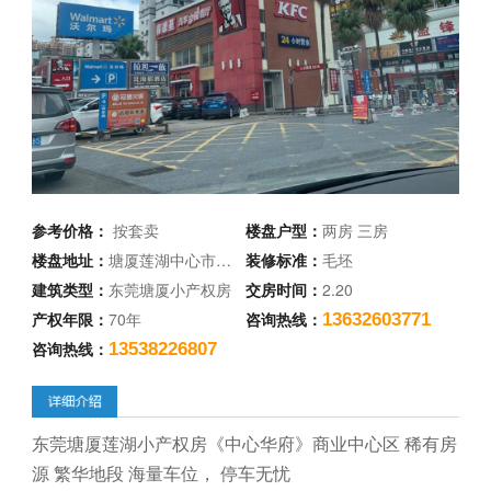
参考价格：
按套卖
楼盘户型：
两房 三房
楼盘地址：
塘厦莲湖中心市…
装修标准：
毛坯
建筑类型：
东莞塘厦小产权房
交房时间：
2.20
产权年限：
70年
咨询热线：
13632603771
咨询热线：
13538226807
东莞塘厦莲湖小产权房《中心华府》商业中心区 稀有房
源 繁华地段 海量车位， 停车无忧