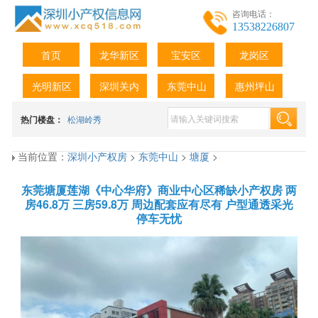
咨询电话：
13538226807
首页
龙华新区
宝安区
龙岗区
光明新区
深圳关内
东莞中山
惠州坪山
热门楼盘：
松湖岭秀
当前位置：
深圳小产权房
>
东莞中山
>
塘厦
>
东莞塘厦莲湖《中心华府》商业中心区稀缺小产权房 两
房46.8万 三房59.8万 周边配套应有尽有 户型通透采光
停车无忧