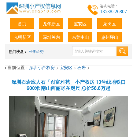
咨询电话：
13538226807
首页
龙华新区
宝安区
龙岗区
光明新区
深圳关内
东莞中山
惠州坪山
热门楼盘：
松湖岭秀
当前位置：
深圳小产权房
>
宝安区
>
石岩
>
深圳石岩应人石「创富雅苑」小产权房 13号线地铁口
600米 南山西丽尽在咫尺 总价56.6万起