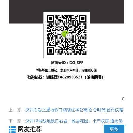
0
上一篇：
深圳石岩上屋地铁口精装红本公寓[合合时代]首付仅需
49万起 通天然气 13号线与6号线直连 到南山北站福田非常方便
下一篇：
深圳13号线地铁口石岩「雅居花园」小产权房 通天然
网友推荐
气 带停车场 首付仅需25.8万起 可无条件分期
更多