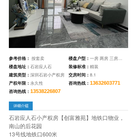
参考价格：
按套卖
楼盘户型：
一房 两房 三房…
楼盘地址：
石岩应人石
装修标准：
精装
建筑类型：
深圳石岩小产权房
交房时间：
8.1
产权年限：
永久性
咨询热线：
13632603771
咨询热线：
13538226807
石岩应人石小产权房【创富雅苑】地铁口物业，
南山的后花园
13号线地铁口600米