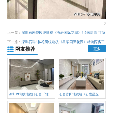
0
上一篇：
深圳石岩花园统建楼《石岩国际花园》4.5米层高 可做
复式 单价仅13800元/㎡起 通天然气 带停车场 无条件分期
下一篇：
深圳石岩3栋花园统建楼《星曜国际花园》精装两房三
网友推荐
房 首付39.8万起 无条件分期5年 楼下石岩湖湿地公园
更多
深圳13号线地铁口石岩「雅居花园
石岩官田地铁站《石岩星座》电梯