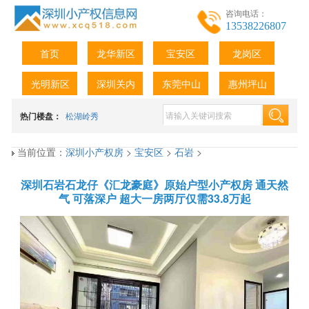
咨询电话：
13538226807
首页
龙华新区
宝安区
龙岗区
光明新区
深圳关内
东莞中山
惠州坪山
热门楼盘：
松湖岭秀
当前位置：
深圳小产权房
>
宝安区
>
石岩
>
深圳石岩石龙仔《汇龙豪庭》原始户型小产权房 通天然
气 可落深户 超大一房两厅仅需33.8万起