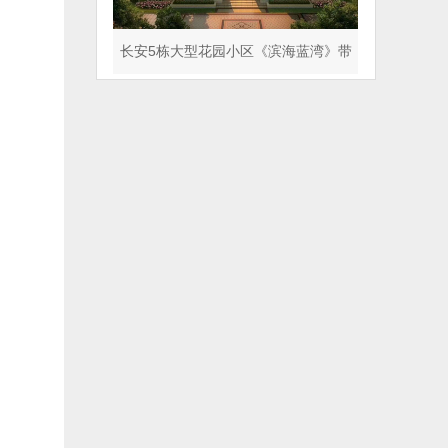
分钟
长安5栋大型花园小区《滨海蓝湾》带
天气管道 人车分流