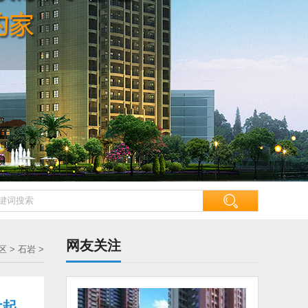
网友关注
区
>
石岩
>
付起