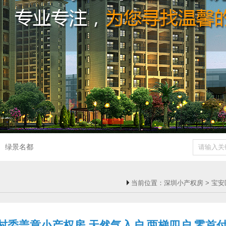
绿景名都
当前位置：
深圳小产权房
>
宝安
委盖章小产权房 天然气入户 两梯四户 零首