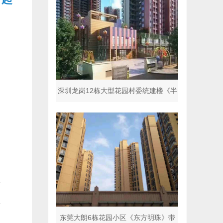
深圳龙岗12栋大型花园村委统建楼《半
山名著》商品房同
理
理
东莞大朗6栋花园小区《东方明珠》带