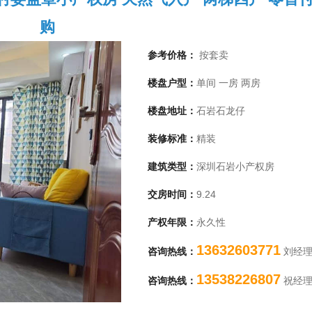
购
参考价格：
按套卖
楼盘户型：
单间 一房 两房
楼盘地址：
石岩石龙仔
装修标准：
精装
建筑类型：
深圳石岩小产权房
交房时间：
9.24
1
产权年限：
永久性
13632603771
咨询热线：
刘经
13538226807
咨询热线：
祝经