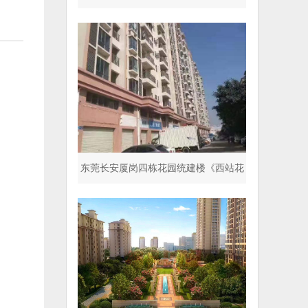
停车场 超五星标准
东莞长安厦岗四栋花园统建楼《西站花
园》封闭式小区