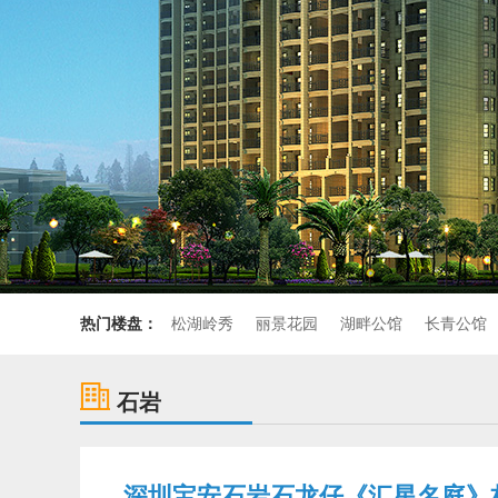
热门楼盘：
松湖岭秀
丽景花园
湖畔公馆
长青公馆
石岩
深圳宝安石岩石龙仔《汇星名庭》村