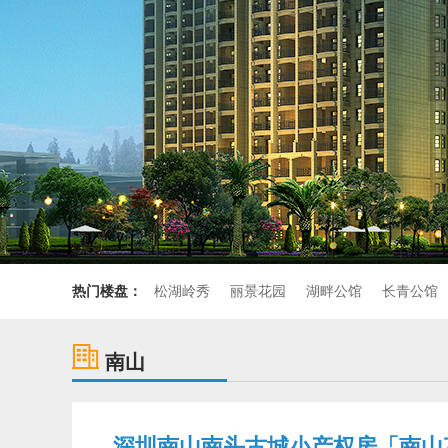
热门楼盘：
松湖岭秀
丽景花园
湖畔公馆
长青公馆
南山
深圳南山南头古城小产权房「南山花苑