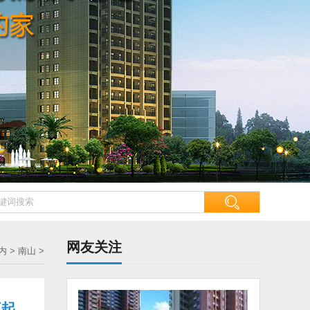
网友关注
内
>
南山
>
万起