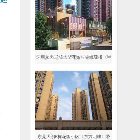
深圳龙岗12栋大型花园村委统建楼《半
山名著》商品房同
理
理
东莞大朗6栋花园小区《东方明珠》带