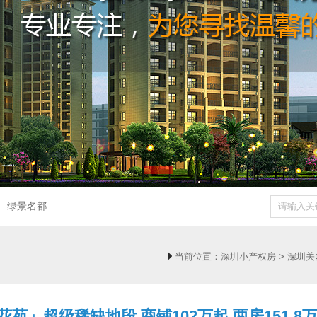
绿景名都
当前位置：
深圳小产权房
>
深圳关
」超级稀缺地段 商铺102万起 两房151.8