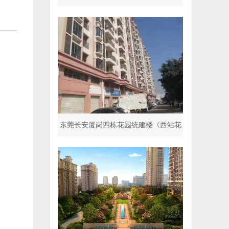
停车场 超五星标准
东莞长安厦岗四栋花园统建楼《西站花
园》封闭式小区