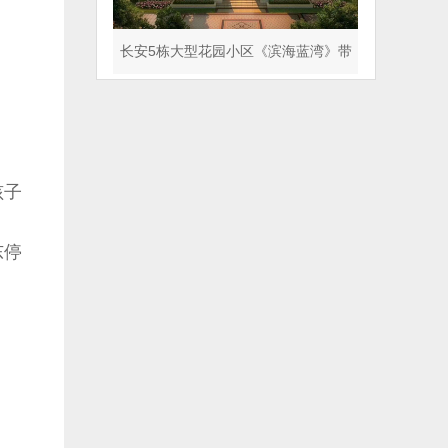
长安5栋大型花园小区《滨海蓝湾》带
天气管道 人车分流
孩子
东停