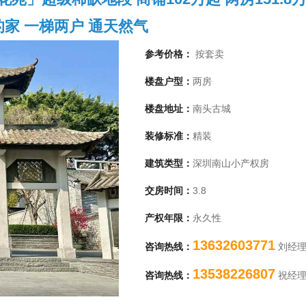
家 一梯两户 通天然气
参考价格：
按套卖
楼盘户型：
两房
楼盘地址：
南头古城
装修标准：
精装
建筑类型：
深圳南山小产权房
交房时间：
3.8
1
产权年限：
永久性
13632603771
咨询热线：
刘经
13538226807
咨询热线：
祝经