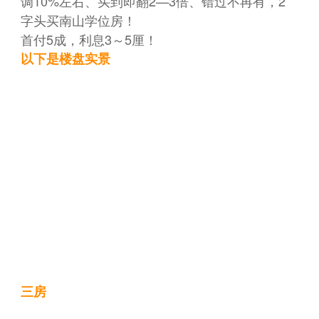
调10%左右、买到即翻2—3倍、错过不再有，2
字头买南山学位房！
首付5成，利息3～5厘！
以下是楼盘实景
三房