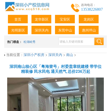
咨询电话：
13538226807
首页
龙华新区
宝安区
龙岗区
光明新区
深圳关内
东莞中山
惠州坪山
热门楼盘：
松湖岭秀
当前位置：
深圳小产权房
>
深圳关内
>
南山
>
深圳南山核心区「粤海壹号」村委盖章统建楼 带学位
精装修 民水民电 通天然气 总价236万起