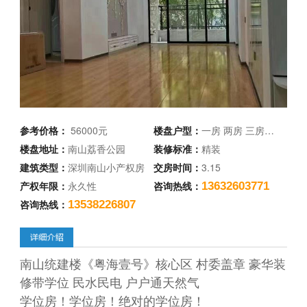
参考价格：
56000元
楼盘户型：
一房 两房 三房…
楼盘地址：
南山荔香公园
装修标准：
精装
建筑类型：
深圳南山小产权房
交房时间：
3.15
产权年限：
永久性
咨询热线：
13632603771
咨询热线：
13538226807
南山统建楼《粤海壹号》核心区 村委盖章 豪华装
修带学位 民水民电 户户通天然气
学位房！学位房！绝对的学位房！