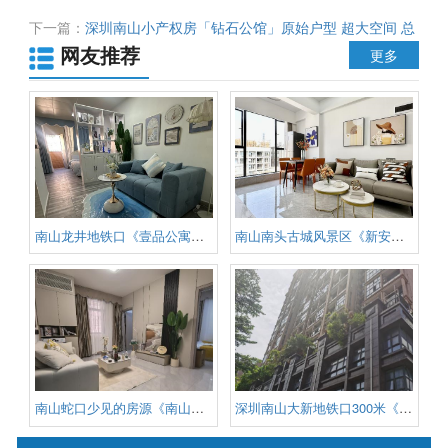
世界之窗零距离 通天然气 民水民电 村委确权 68000元一平
下一篇：
深圳南山小产权房「钻石公馆」原始户型 超大空间 总
网友推荐
价122万起 南山地铁口50米
更多
南山龙井地铁口《壹品公寓》原始
南山南头古城风景区《新安豪庭》
南山蛇口少见的房源《南山玖御府
深圳南山大新地铁口300米《摩登时