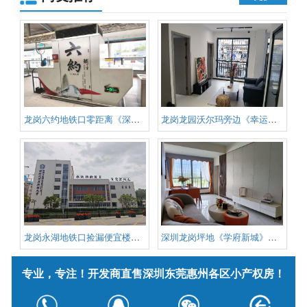
投资绝佳
龙岗六约地铁口零距离《深业上城
龙岗龙园沃尔玛旁边《幸运之星》
龙岗永湖地铁口捡漏便宜楼盘《星
深圳龙岗坪地《学府新城》小产权
专业，专注！开发商直售深圳东莞惠州各区小产权房！