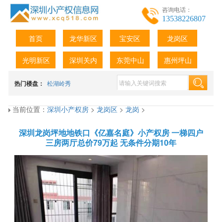
咨询电话：
13538226807
首页
龙华新区
宝安区
龙岗区
光明新区
深圳关内
东莞中山
惠州坪山
热门楼盘：
松湖岭秀
当前位置：
深圳小产权房
>
龙岗区
>
龙岗
>
深圳龙岗坪地地铁口《亿嘉名庭》小产权房 一梯四户
三房两厅总价79万起 无条件分期10年