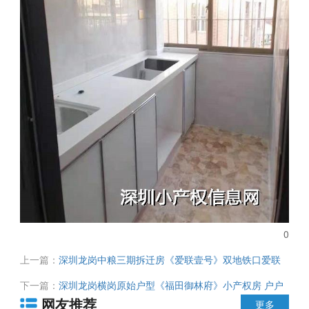
0
上一篇：
深圳龙岗中粮三期拆迁房《爱联壹号》双地铁口爱联
站100米 原始户型 总价80万起 享大运 龙城 双中心配套利好
下一篇：
深圳龙岗横岗原始户型《福田御林府》小产权房 户户
网友推荐
超大阳台 总价14.9万起即可买深圳拆迁房 正规公司测绘 居家
更多