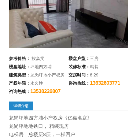
参考价格：
按套卖
楼盘户型：
三房
楼盘地址：
坪地四方埔
装修标准：
精装
建筑类型：
龙岗坪地小产权房
交房时间：
8.29
产权年限：
永久性
咨询热线：
13632603771
咨询热线：
13538226807
龙岗坪地四方埔小产权房《亿嘉名庭》
龙岗坪地地铁口， 精装现房
电梯房，总楼层8层，一梯四户