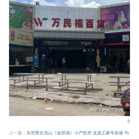
0
上一篇：
东莞寮步凫山《金碧城》小产权房 送真正豪华装修 均