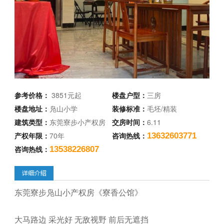
参考价格：
3851元起
楼盘户型：
三房
楼盘地址：
凫山小学
装修标准：
毛坯/精装
建筑类型：
东莞寮步小产权房
交房时间：
6.11
产权年限：
70年
咨询热线：
13632603771
咨询热线：
13538226807
东莞寮步凫山小产权房《寮香公馆》
大马路边 采光好 无敌视野 前后无遮挡