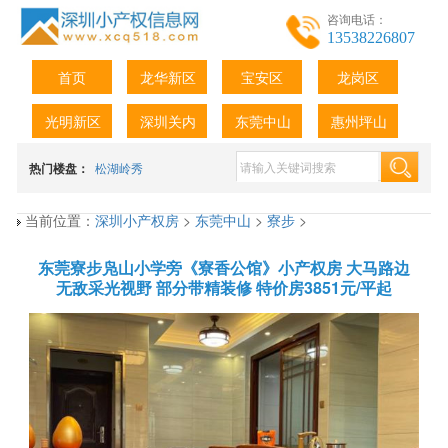
咨询电话：
13538226807
首页
龙华新区
宝安区
龙岗区
光明新区
深圳关内
东莞中山
惠州坪山
热门楼盘：
松湖岭秀
当前位置：
深圳小产权房
>
东莞中山
>
寮步
>
东莞寮步凫山小学旁《寮香公馆》小产权房 大马路边
无敌采光视野 部分带精装修 特价房3851元/平起