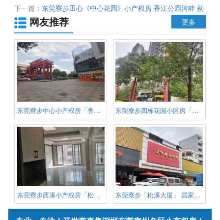
价仅5980元 首付6万起 无条件分期8年
下一篇：
东莞寮步田心《中心花园》小产权房 香江公园河畔 别
网友推荐
墅区景观配套 均价4800元/平
更多
东莞寮步中心小产权房「香市樾府
东莞寮步四栋花园小区房「缪边花
东莞寮步西溪小产权房「松湖雅居
东莞寮步「松溪大厦」 居家好户