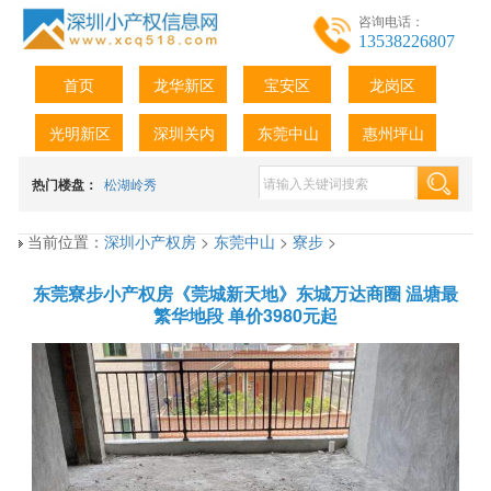
咨询电话：
13538226807
首页
龙华新区
宝安区
龙岗区
光明新区
深圳关内
东莞中山
惠州坪山
热门楼盘：
松湖岭秀
当前位置：
深圳小产权房
>
东莞中山
>
寮步
>
东莞寮步小产权房《莞城新天地》东城万达商圈 温塘最
繁华地段 单价3980元起