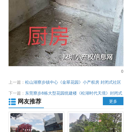
0
上一篇：
松山湖寮步镇中心《金翠花园》小产权房 封闭式社区
管理 通天然气自带停车场 均价6300元
下一篇：
东莞寮步8栋大型花园统建楼《松湖时代天境》封闭式
网友推荐
小区 绿化完善环境优美 4.5米复式层高 均价7380元 首付3成
更多