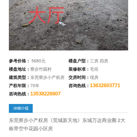
参考价格：
5680元
楼盘户型：
三房 四房
楼盘地址：
寮步竹园村
装修标准：
毛坯
建筑类型：
东莞寮步小产权房
交房时间：
现房
产权年限：
70年
咨询热线：
13632603771
咨询热线：
13538226807
东莞寮步小产权房《莞城新天地》东城万达商业圈 2大
栋带空中花园小区房