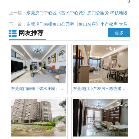
0
上一篇：
东莞虎门中心区《富民中心城》虎门公园旁 稀缺地段
投资自住绝佳 总价298000元
下一篇：
东莞虎门南栅象山公园旁《象山名座》小产权房 大马
网友推荐
路第一排 视野开阔采光通风 停车位充足 周边学校公园超市齐
更多
全 首付19万
东莞虎门南栅「碧水庄园」合围式
东莞虎门小产权房三栋统建楼「华