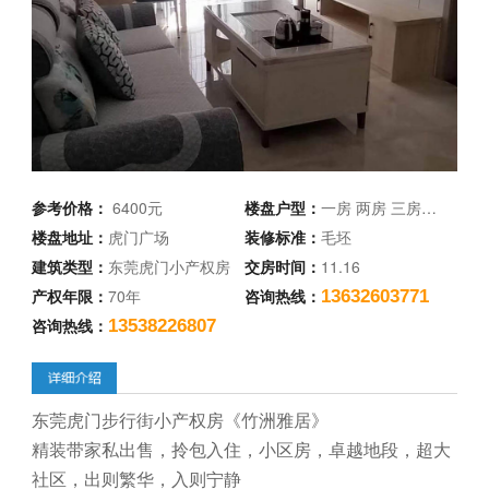
参考价格：
6400元
楼盘户型：
一房 两房 三房…
楼盘地址：
虎门广场
装修标准：
毛坯
建筑类型：
东莞虎门小产权房
交房时间：
11.16
产权年限：
70年
咨询热线：
13632603771
咨询热线：
13538226807
东莞虎门步行街小产权房《竹洲雅居》
精装带家私出售，拎包入住，小区房，卓越地段，超大
社区，出则繁华，入则宁静