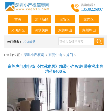
咨询电话：
13538226807
首页
龙华新区
宝安区
龙岗区
光明新区
深圳关内
东莞中山
惠州坪山
热门楼盘：
松湖岭秀
当前位置：
深圳小产权房
>
东莞中山
>
虎门
>
东莞虎门步行街《竹洲雅居》精装小产权房 带家私出售
均价6400元