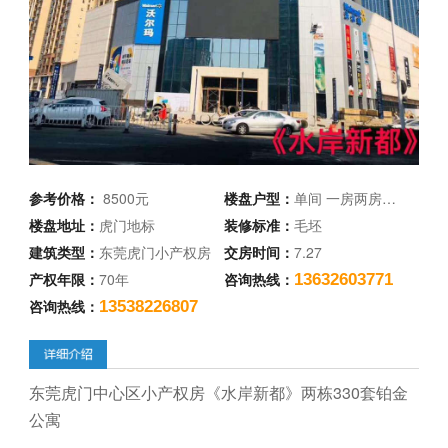
参考价格：
8500元
楼盘户型：
单间 一房两房…
楼盘地址：
虎门地标
装修标准：
毛坯
建筑类型：
东莞虎门小产权房
交房时间：
7.27
产权年限：
70年
咨询热线：
13632603771
咨询热线：
13538226807
东莞虎门中心区小产权房《水岸新都》两栋330套铂金
公寓