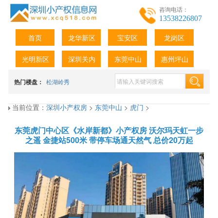
咨询电话：
13538226807
首页
龙华新区
宝安区
龙岗区
光明新区
深圳关内
东莞中山
惠州坪山
热门楼盘：
松湖岭秀
当前位置：
深圳小产权房
>
东莞中山
>
虎门
>
东莞虎门中心区《水岸新都》小产权房 沃尔玛天虹一步
之遥 金捷站500米 带停车场通天然气 总价20万起