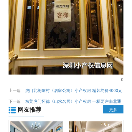
0
上一篇：
虎门北栅陈村《居家公寓》小产权房 精装均价4000元
一梯三户 采光无遮挡
下一篇：
东莞虎门怀德《山水名居》小产权房 一梯两户南北通
网友推荐
透 社区停车位 均价3580元
更多