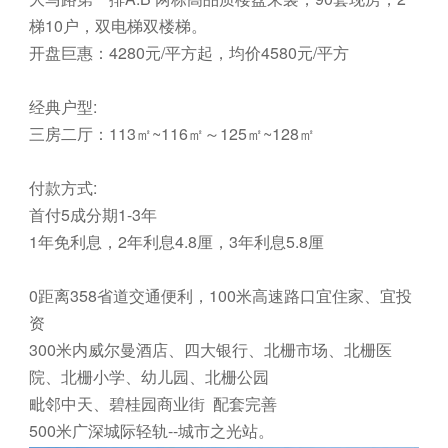
梯10户，双电梯双楼梯。
开盘巨惠：4280元/平方起，均价4580元/平方
经典户型:
三房二厅：113㎡~116㎡～125㎡~128㎡
付款方式:
首付5成分期1-3年
1年免利息，2年利息4.8厘，3年利息5.8厘
0距离358省道交通便利，
100米高速路口
宜住家、宜投
资
300米内威尔曼酒店、四大银行、北栅市场、北栅医
院、北栅小学、幼儿园、北栅公园
毗邻中天、碧桂园商业街 配套完善
500米广深城际轻轨--城市之光站。