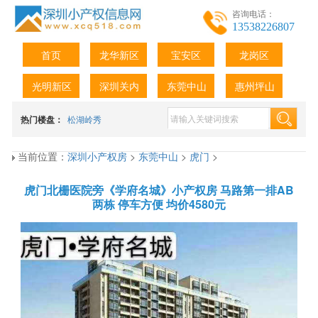
咨询电话：
13538226807
首页
龙华新区
宝安区
龙岗区
光明新区
深圳关内
东莞中山
惠州坪山
热门楼盘：
松湖岭秀
当前位置：
深圳小产权房
>
东莞中山
>
虎门
>
虎门北栅医院旁《学府名城》小产权房 马路第一排AB
两栋 停车方便 均价4580元