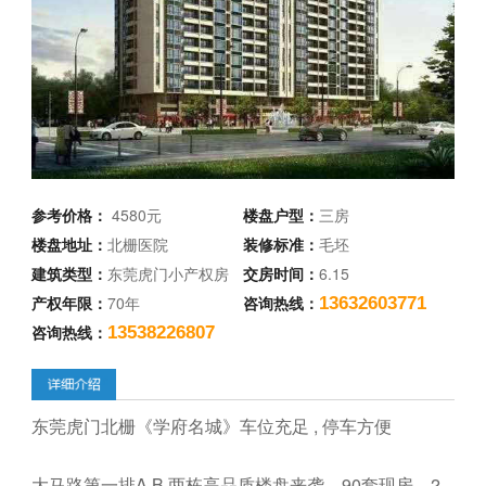
参考价格：
4580元
楼盘户型：
三房
楼盘地址：
北栅医院
装修标准：
毛坯
建筑类型：
东莞虎门小产权房
交房时间：
6.15
产权年限：
70年
咨询热线：
13632603771
咨询热线：
13538226807
东莞虎门北栅《学府名城》车位充足 , 停车方便
大马路第一排A.B 两栋高品质楼盘来袭，90套现房，2