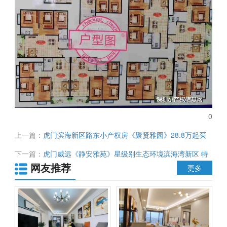
0
上一篇：
虎门滨海新区路东小产权房《聚贤雅园》28.8万起买
三房 两栋160户 永久宅基地 带停车位
下一篇：
虎门威远《静安雅苑》星级别生态环境滨海湾新区 特
网友推荐
价低至3320元/平米
更多