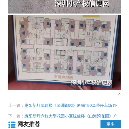
0
上一篇：
惠阳新圩统建楼《绿洲御园》两栋180套带停车场 距
深圳龙岗仅3公里 户型方正四面采光 双阳台 无条件分期3年
下一篇：
惠阳新圩六栋大型花园小区统建楼《山海湾花园》户
网友推荐
型方正 采光通风极好 总价36万可买花园学区房
更多