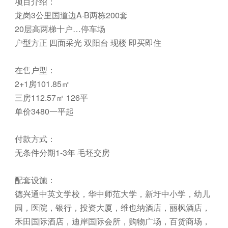
项目介绍：
龙岗3公里国道边A·B两栋200套
20层高两梯十户…停车场
户型方正 四面采光 双阳台 现楼 即买即住
在售户型：
2+1房101.85㎡
三房112.57㎡ 126平
单价3480一平起
付款方式：
无条件分期1-3年 毛坯交房
配套设施：
德兴通中英文学校，华中师范大学，新圩中小学，幼儿
园，医院，银行，投资大厦，维也纳酒店，丽枫酒店，
禾田国际酒店，迪岸国际会所，购物广场，百货商场，