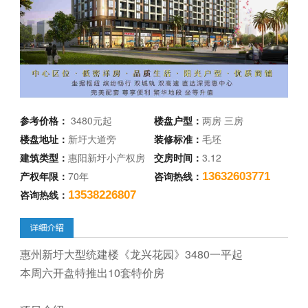
参考价格：
3480元起
楼盘户型：
两房 三房
楼盘地址：
新圩大道旁
装修标准：
毛坯
建筑类型：
惠阳新圩小产权房
交房时间：
3.12
产权年限：
70年
咨询热线：
13632603771
咨询热线：
13538226807
惠州新圩大型统建楼《龙兴花园》3480一平起
本周六开盘特推出10套特价房