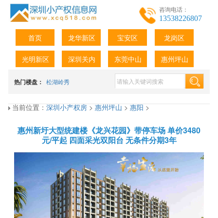
咨询电话：
13538226807
首页
龙华新区
宝安区
龙岗区
光明新区
深圳关内
东莞中山
惠州坪山
热门楼盘：
松湖岭秀
当前位置：
深圳小产权房
>
惠州坪山
>
惠阳
>
惠州新圩大型统建楼《龙兴花园》带停车场 单价3480
元/平起 四面采光双阳台 无条件分期3年