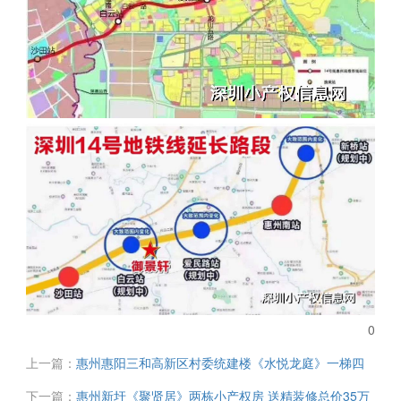
0
上一篇：
惠州惠阳三和高新区村委统建楼《水悦龙庭》一梯四
户 108平三房两厅两卫36.8万 分期两年免息
下一篇：
惠州新圩《聚贤居》两栋小产权房 送精装修总价35万