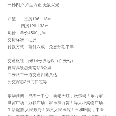
一梯四户 户型方正 无敌采光
户型 ： 三房106-118㎡
四房129-133㎡
均价：单价4500元/㎡
交房标准：毛胚
付款方式：首付六成 免息分期半年
交通枢纽:百米14号线地铁（白云站）
夏深高铁惠州南站3公里
白云路主干道交通四通八达
公交深惠2线门口过等
繁华商圈：成杰一中心，新老天虹，沃尔玛！乐万家，
世贸广场！万联广场！家乐福百货！等大小购物广场…
生活配套:人民政府！第六人民医院！三和医院，中医