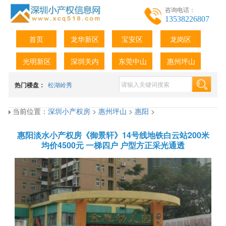
咨询电话：
13538226807
首页
龙华新区
宝安区
龙岗区
光明新区
深圳关内
东莞中山
惠州坪山
热门楼盘：
松湖岭秀
当前位置：
深圳小产权房
>
惠州坪山
>
惠阳
>
惠阳淡水小产权房《御景轩》14号线地铁白云站200米
均价4500元 一梯四户 户型方正采光通透