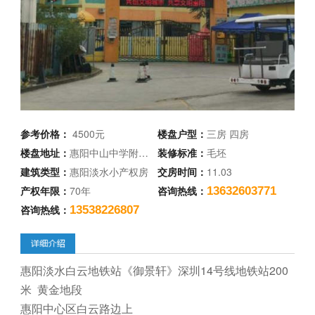
参考价格：
4500元
楼盘户型：
三房 四房
楼盘地址：
惠阳中山中学附…
装修标准：
毛坯
建筑类型：
惠阳淡水小产权房
交房时间：
11.03
产权年限：
70年
咨询热线：
13632603771
咨询热线：
13538226807
惠阳淡水白云地铁站《御景轩》深圳14号线地铁站200
米 黄金地段
惠阳中心区白云路边上