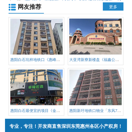
网友推荐
起 可分期5年
更多
惠阳白石坑梓地铁口《惠峰雅阁》
大亚湾新寮新楼盘《福鑫公寓》真
惠阳白石最便宜的项目《金湖大厦
惠阳新圩地铁口物业「东风7号」
专业，专注！开发商直售深圳东莞惠州各区小产权房！