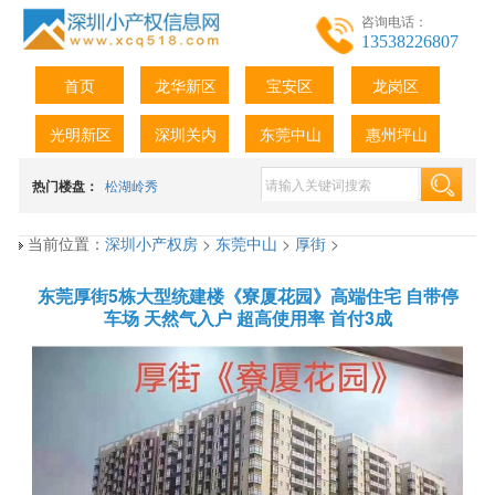
咨询电话：
13538226807
首页
龙华新区
宝安区
龙岗区
光明新区
深圳关内
东莞中山
惠州坪山
热门楼盘：
松湖岭秀
当前位置：
深圳小产权房
>
东莞中山
>
厚街
>
东莞厚街5栋大型统建楼《寮厦花园》高端住宅 自带停
车场 天然气入户 超高使用率 首付3成