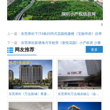
0
上一篇：
东莞厚街下汴3栋封闭式花园统建楼《宝丽华府》自带
大型商业广场 地下停车场 通天然气 均价7000元/平 虎门高铁站
下一篇：
东莞厚街新塘海月学校旁《新悦花园》小产权房 少量
2千米
网友推荐
沿街商铺 楼下人工湖 双公园环绕 单价3298元/平起 无条件首付
更多
4成
东莞厚街《万达新城》寮厦地铁口
东莞厚街万达城央核心《金海豪庭