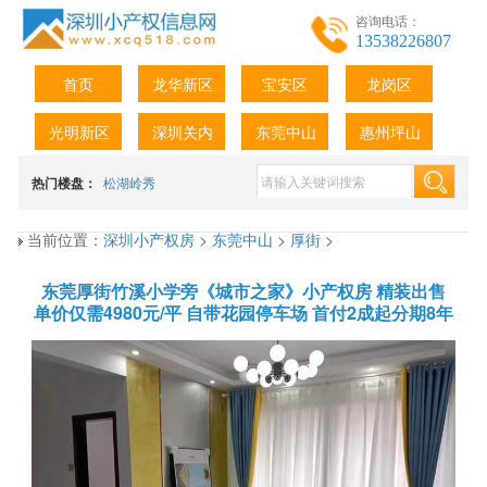
咨询电话：
13538226807
首页
龙华新区
宝安区
龙岗区
光明新区
深圳关内
东莞中山
惠州坪山
热门楼盘：
松湖岭秀
当前位置：
深圳小产权房
>
东莞中山
>
厚街
>
东莞厚街竹溪小学旁《城市之家》小产权房 精装出售
单价仅需4980元/平 自带花园停车场 首付2成起分期8年