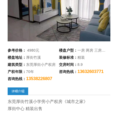
参考价格：
4980元
楼盘户型：
一房 两房 三房…
楼盘地址：
厚街竹溪
装修标准：
精装
建筑类型：
东莞厚街小产权房
交房时间：
8.9
产权年限：
70年
咨询热线：
13632603771
咨询热线：
13538226807
东莞厚街竹溪小学旁小产权房《城市之家》
厚街中心 精装出售