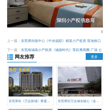
0
上一篇：
东莞厚街镇中心《中央福邸》精装小产权房 双地铁口
1：1停车位 步行街 厚街地标 万达广场零距离 总价13.8万起
下一篇：
东莞南城南小产权房《城南时代》零距离商圈 广场 公
网友推荐
园 楼下停车位充足 精装均价5800元/平 首付3成起 分期3-8年
更多
东莞厚街《万达新城》寮厦地铁口
东莞厚街万达城央核心《金海豪庭