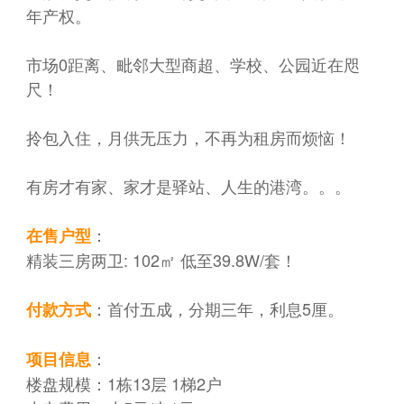
年产权。
市场0距离、毗邻大型商超、学校、公园近在咫
尺！
拎包入住，月供无压力，不再为租房而烦恼！
有房才有家、家才是驿站、人生的港湾。。。
：
在售户型
精装三房两卫: 102㎡ 低至39.8W/套！
：首付五成，分期三年，利息5厘。
付款方式
：
项目信息
楼盘规模：1栋
13层
1梯2户