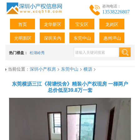
咨询电话：
13538226807
首页
龙华新区
宝安区
龙岗区
光明新区
深圳关内
东莞中山
惠州坪山
热门楼盘：
松湖岭秀
当前位置：
深圳小产权房
>
东莞中山
>
横沥
>
东莞横沥三江《荷塘悦舍》精装小产权现房 一梯两户
总价低至39.8万一套