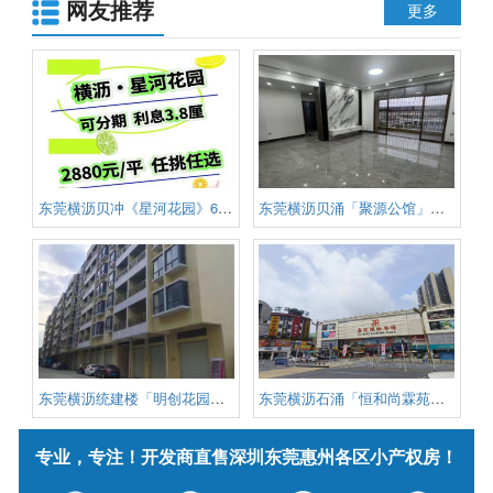
网友推荐
付一半 马路第一排 停车无忧
更多
东莞横沥贝冲《星河花园》6栋规
东莞横沥贝涌「聚源公馆」精装修
东莞横沥统建楼「明创花园」首付
东莞横沥石涌「恒和尚霖苑」小产
专业，专注！开发商直售深圳东莞惠州各区小产权房！