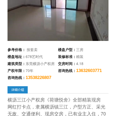
参考价格：
按套卖
楼盘户型：
三房
楼盘地址：
678艺时代
装修标准：
精装
建筑类型：
东莞横沥小产权房
交房时间：
4.18
产权年限：
70年
咨询热线：
13632603771
咨询热线：
13538226807
横沥三江小产权房《荷塘悦舍》全部精装现房
网红打卡点，隶属横沥镇三江，户型方正、采光
无敌、交通便利、现房交房，已有业主入住，70