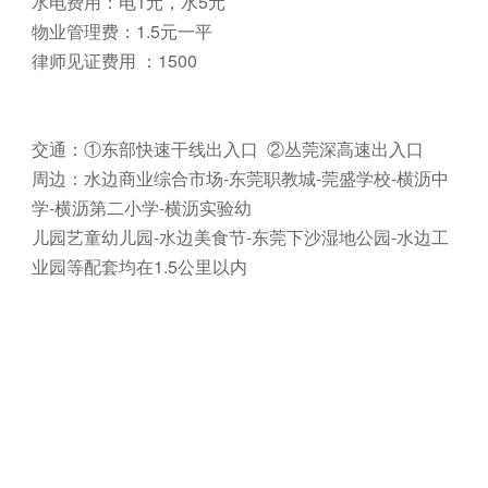
水电费用：电1元，水5元
物业管理费：1.5元一平
律师见证费用 ：1500
交通：①东部快速干线出入口 ②丛莞深高速出入口
周边：水边商业综合市场-东莞职教城-莞盛学校-横沥中
学-横沥第二小学-横沥实验幼
儿园艺童幼儿园-水边美食节-东莞下沙湿地公园-水边工
业园等配套均在1.5公里以内