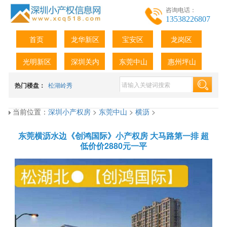
咨询电话：
13538226807
首页
龙华新区
宝安区
龙岗区
光明新区
深圳关内
东莞中山
惠州坪山
热门楼盘：
松湖岭秀
当前位置：
深圳小产权房
>
东莞中山
>
横沥
>
东莞横沥水边《创鸿国际》小产权房 大马路第一排 超
低价价2880元一平