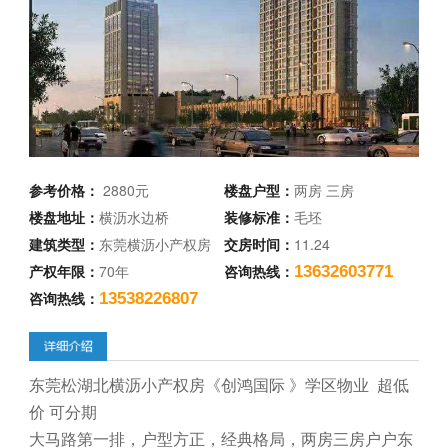
参考价格：
2880元
楼盘户型：
两房 三房
楼盘地址：
横沥水边桥
装修标准：
毛坯
建筑类型：
东莞横沥小产权房
交房时间：
11.24
产权年限：
70年
咨询热线：
13632603771
咨询热线：
13538226807
东莞松湖北横沥小产权房《创鸿国际 》学区物业 超低
价 可分期
大马路第一排，户型方正，经典格局，两房三房户户东