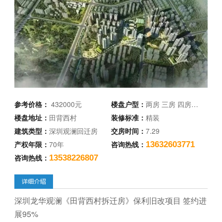
参考价格：
432000元
楼盘户型：
两房 三房 四房…
楼盘地址：
田背西村
装修标准：
精装
建筑类型：
深圳观澜回迁房
交房时间：
7.29
产权年限：
70年
咨询热线：
13632603771
咨询热线：
13538226807
深圳龙华观澜《田背西村拆迁房》保利旧改项目 签约进
展95%