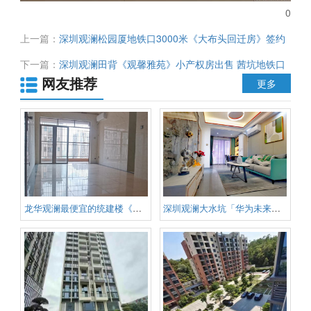
0
上一篇：
深圳观澜松园厦地铁口3000米《大布头回迁房》签约
99.9%左右 已拆除60%+ 预计交房4-5年 均价43200元/平
下一篇：
深圳观澜田背《观馨雅苑》小产权房出售 茜坑地铁口
网友推荐
500米 户户独立阳台 房间飘窗 总价仅31.8万起
更多
龙华观澜最便宜的统建楼《悦山府
深圳观澜大水坑「华为未来城」龙