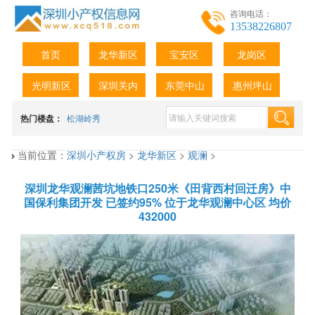
咨询电话：
13538226807
首页
龙华新区
宝安区
龙岗区
光明新区
深圳关内
东莞中山
惠州坪山
热门楼盘：
松湖岭秀
当前位置：
深圳小产权房
>
龙华新区
>
观澜
>
深圳龙华观澜茜坑地铁口250米《田背西村回迁房》中
国保利集团开发 已签约95% 位于龙华观澜中心区 均价
432000