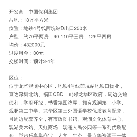
开发商：中国保利集团
占地：18万平方米
位置：地铁4号线茜坑站D出口250米
户型：约70平两房，90-110平三房，125平四房
均价：432000元
过度租金：30元
交楼时间：预计3-4年
区位：
位于龙华观澜中心区，地铁4号线茜坑站地铁口物业，
直达深圳北站、福田CBD；毗邻龙华区政府，周边交通
便利，学府环绕，书香氛围浓厚，拥有观澜第二小学、
观澜第二中学、龙华区第三外国语学校优质教育配套，
且周边配套齐全，有市政图书馆、观湖文化体育中心、
观湖美术馆、天虹商场、观澜人民公园等一系列优质配
套，举步乐享集商业、人文、生态、景点等资源于一体