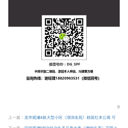
0
上一篇：
龙华观澜4栋大型小区《湖润名苑》精装红本公寓 可
落户 带学位 带天燃气 均价35000元
下一篇：
深圳观澜9栋926户生态品质大盘《澜岭玖著》花园小