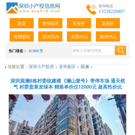
咨询电话：
13538226807
首页
龙华新区
宝安区
龙岗区
光明新区
深圳关内
东莞中山
惠州坪山
热门楼盘：
松湖岭秀
当前位置：
深圳小产权房
>
龙华新区
>
观澜
>
深圳观澜8栋村委统建楼《澜山壹号》带停车场 通天然
气 村委盖章发绿本 精装单价仅12000元 超高性价比