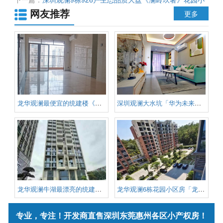
网友推荐
区 首付60万买精装复式三房
更多
龙华观澜最便宜的统建楼《悦山府
深圳观澜大水坑「华为未来城」龙
龙华观澜牛湖最漂亮的统建楼《港
龙华观澜6栋花园小区房「龙观御
专业，专注！开发商直售深圳东莞惠州各区小产权房！