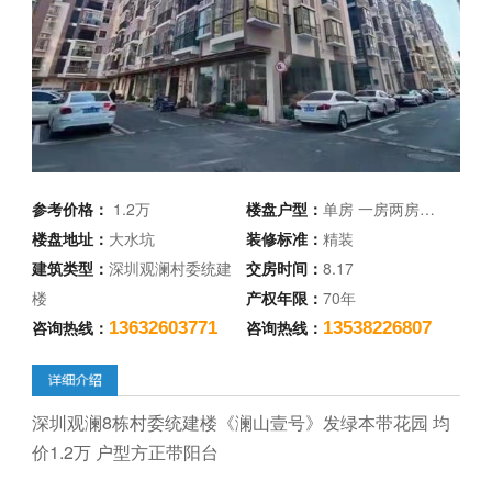
参考价格：
1.2万
楼盘户型：
单房 一房两房…
楼盘地址：
大水坑
装修标准：
精装
建筑类型：
深圳观澜村委统建
交房时间：
8.17
楼
产权年限：
70年
咨询热线：
咨询热线：
13632603771
13538226807
深圳观‌澜8栋村‌委统建楼《澜‌山壹号》发绿本带花园 均
价1.2万 户型方正带阳台