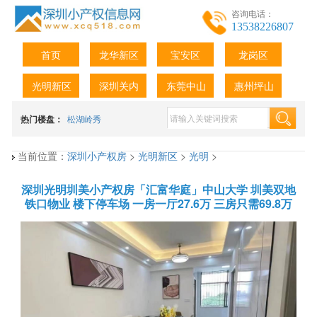
咨询电话：
13538226807
首页
龙华新区
宝安区
龙岗区
光明新区
深圳关内
东莞中山
惠州坪山
热门楼盘：
松湖岭秀
当前位置：
深圳小产权房
>
光明新区
>
光明
>
深圳光明圳美小产权房「汇富华庭」中山大学 圳美双地
铁口物业 楼下停车场 一房一厅27.6万 三房只需69.8万