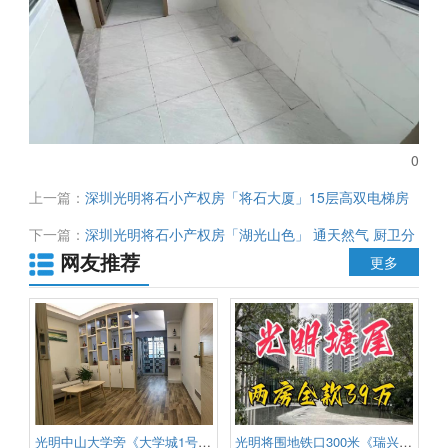
0
上一篇：
深圳光明将石小产权房「将石大厦」15层高双电梯房
两房60.8万 三房72.8万 抄底价 错过遗憾
下一篇：
深圳光明将石小产权房「湖光山色」 通天然气 厨卫分
网友推荐
离 带停车场 总价仅29.8万起
更多
光明中山大学旁《大学城1号》最
光明将围地铁口300米《瑞兴公馆》