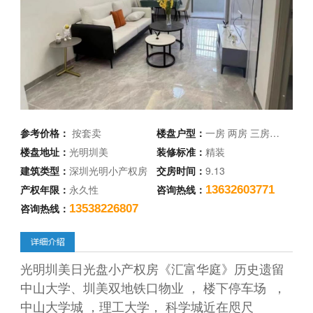
参考价格：
按套卖
楼盘户型：
一房 两房 三房…
楼盘地址：
光明圳美
装修标准：
精装
建筑类型：
深圳光明小产权房
交房时间：
9.13
产权年限：
永久性
咨询热线：
13632603771
咨询热线：
13538226807
光明圳美日光盘小产权房《汇富华庭》历史遗留
中山大学、圳美双地铁口物业 ， 楼下停车场 ，
中山大学城 ，理工大学， 科学城近在咫尺