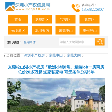
咨询电话：
13538226807
首页
龙华新区
宝安区
龙岗区
光明新区
深圳关内
东莞中山
惠州坪山
热门楼盘：
松湖岭秀
当前位置：
深圳小产权房
>
东莞中山
>
东莞大朗
>
东莞松山湖小产权房「欧洲小镇8号」精装loft一房两房
总价20多万起 送家私家电 可无条件分期5年