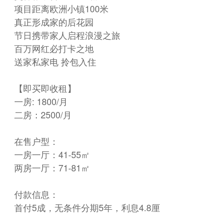
项目距离欧洲小镇100米
真正形成家的后花园
节日携带家人启程浪漫之旅
百万网红必打卡之地
送家私家电 拎包入住
【即买即收租】
一房: 1800/月
二房：2500/月
在售户型：
一房一厅：41-55㎡
​两房一厅：71-81㎡
付款信息：
首付5成，无条件分期5年，利息4.8厘