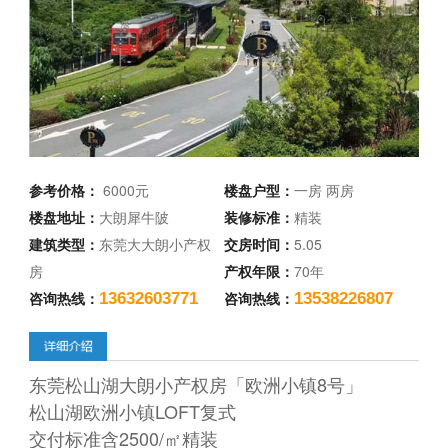
参考价格：
6000元
楼盘户型：
一房 两房
楼盘地址：
大朗犀牛陂
装修标准：
精装
建筑类型：
东莞大大朗小产权
交房时间：
5.05
房
产权年限：
70年
咨询热线：
咨询热线：
13632603771
13538226807
东莞松山湖大朗小产权房「欧洲小镇8号」
松山湖欧洲小镇LOFT复式
交付标准含2500/㎡精装