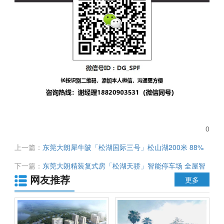
0
上一篇：
东莞大朗犀牛陂「松湖国际三号」松山湖200米 88%
高使用率 一梯三户 单价3900元 首付2成 分期8年
下一篇：
东莞大朗精装复式房「松湖天骄」智能停车场 全屋智
网友推荐
能家居 通天然气 星级大堂 首付3成 可无条件分期20年
更多