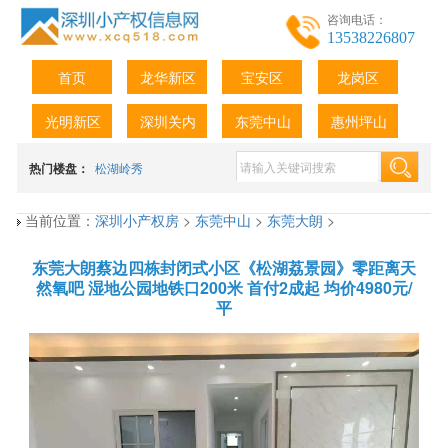
咨询电话：
13538226807
首页
龙华新区
宝安区
龙岗区
光明新区
深圳关内
东莞中山
惠州坪山
热门楼盘：
松湖岭秀
当前位置：
深圳小产权房
>
东莞中山
>
东莞大朗
>
东莞大朗蔡边四栋封闭式小区《松湖荔景园》零距离天
然氧吧 湿地公园地铁口200米 首付2成起 均价4980元/
平