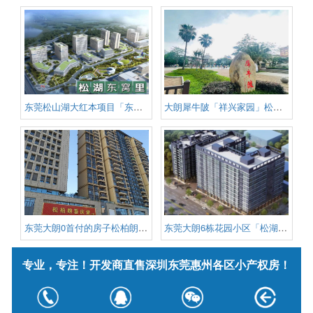
东莞松山湖大红本项目「东窝里」
大朗犀牛陂「祥兴家园」松山湖华
东莞大朗0首付的房子松柏朗「地
东莞大朗6栋花园小区「松湖锦绣
专业，专注！开发商直售深圳东莞惠州各区小产权房！
版权信息：深圳小产权信息网 版权所有