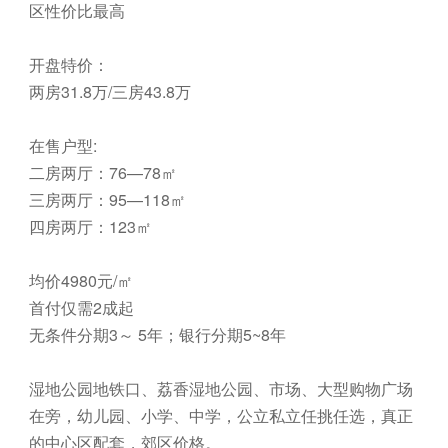
区性价比最高
开盘特价：
两房31.8万/三房43.8万
在售户型:
二房两厅：76—78㎡
三房两‎厅：95—118㎡
四房两‎厅：123㎡
均价4980元/㎡
首付仅需2成起
无条件分期3～ 5年；银行分期5~8年
湿地公园地铁口、荔香湿地公园、市场、大型购物广场
在旁，幼儿园、小学、中学，公立私立任挑任选，真正
的中心区配套，郊区价格。