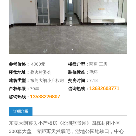
参考价格：
4980元
楼盘户型：
两房 三房
楼盘地址：
蔡边村委会
装修标准：
毛坯
建筑类型：
东莞大朗小产权房
交房时间：
7.18
产权年限：
70年
咨询热线：
13632603771
咨询热线：
13538226807
东莞大朗蔡边小产权房《松湖荔景园》四栋封闭小区
300套大盘，零距离天然氧吧，湿地公园地铁口，中心