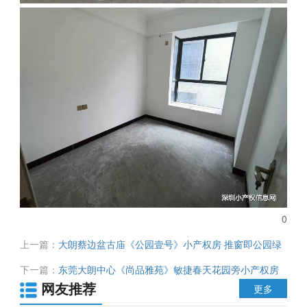
0
上一篇：
大朗蔡边盆古庙《公园壹号》小产权房 推窗即公园绿
景 出门商业街 均价仅3800元 首付3成起
下一篇：
东莞大朗中心《尚品雅苑》敏捷春天花园旁小产权房
网友推荐
配套齐全 户型方正 均价4500元 精装毛坯可选 无条件分期
更多