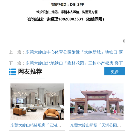
0
上一篇：
东莞大岭山中心体育公园附近「大岭新城」地铁口 两
大栋统建楼 南北通透 视野开阔 均价7500元 首付3成起 分期利
下一篇：
东莞大岭山北地铁口「梅林花园」三栋小产权房 楼下
息低
网友推荐
公园 大型停车场 单价2980元起 可无条件分期
更多
东莞大岭山精装现房「云湖国际」
东莞大岭山新塘「天润公园壹号」