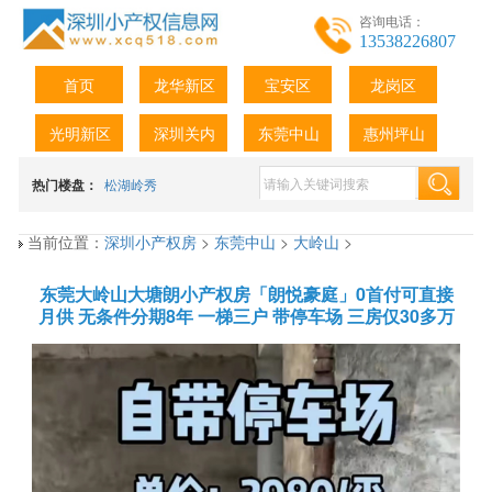
咨询电话：
13538226807
首页
龙华新区
宝安区
龙岗区
光明新区
深圳关内
东莞中山
惠州坪山
热门楼盘：
松湖岭秀
当前位置：
深圳小产权房
>
东莞中山
>
大岭山
>
东莞大岭山大塘朗小产权房「朗悦豪庭」0首付可直接
月供 无条件分期8年 一梯三户 带停车场 三房仅30多万