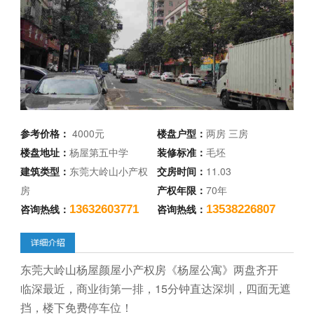
参考价格：
4000元
楼盘户型：
两房 三房
楼盘地址：
杨屋第五中学
装修标准：
毛坯
建筑类型：
东莞大岭山小产权
交房时间：
11.03
房
产权年限：
70年
咨询热线：
咨询热线：
13632603771
13538226807
东莞大岭山杨屋颜屋小产权房《杨屋公寓》两盘齐开
临深最近，商业街第一排，15分钟直达深圳，四面无遮
挡，楼下免费停车位！