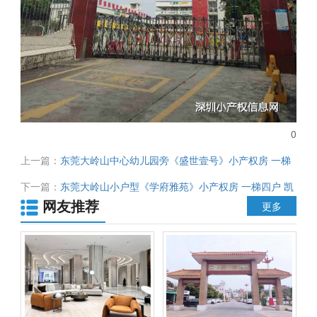
0
上一篇：
东莞大岭山中心幼儿园旁《盛世壹号》小产权房 一梯
四户 特价两房29.8万
下一篇：
东莞大岭山小户型《学府雅苑》小产权房 一梯四户 凯
网友推荐
东中央街500米 仅需15.8万起
更多