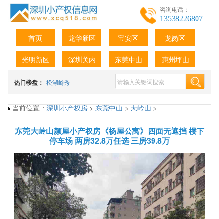
咨询电话：
13538226807
首页
龙华新区
宝安区
龙岗区
光明新区
深圳关内
东莞中山
惠州坪山
热门楼盘：
松湖岭秀
当前位置：
深圳小产权房
>
东莞中山
>
大岭山
>
东莞大岭山颜屋小产权房《杨屋公寓》四面无遮挡 楼下
停车场 两房32.8万任选 三房39.8万